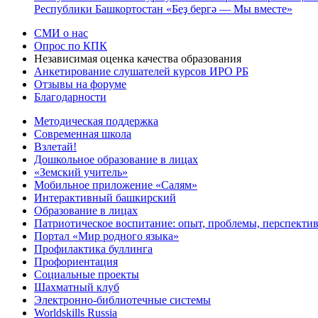
Республики Башкортостан «Беҙ бергә — Мы вместе»
СМИ о нас
Опрос по КПК
Независимая оценка качества образования
Анкетирование слушателей курсов ИРО РБ
Отзывы на форуме
Благодарности
Методическая поддержка
Современная школа
Взлетай!
Дошкольное образование в лицах
«Земский учитель»
Мобильное приложение «Салям»
Интерактивный башкирский
Образование в лицах
Патриотическое воспитание: опыт, проблемы, перспекти
Портал «Мир родного языка»
Профилактика буллинга
Профориентация
Социальные проекты
Шахматный клуб
Электронно-библиотечные системы
Worldskills Russia