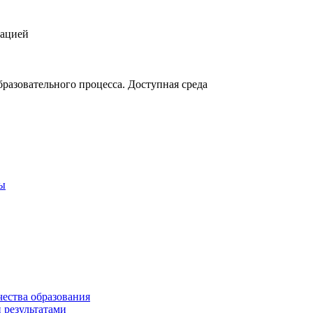
зацией
разовательного процесса. Доступная среда
ты
чества образования
 результатами