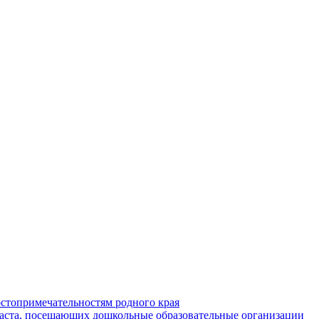
стопримечательностям родного края
раста, посещающих дошкольные образовательные организации