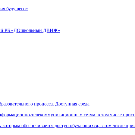
ия будущего»
аций РБ «ДОшкольный ДВИЖ»
разовательного процесса. Доступная среда
формационно-телекоммуникационным сетям, в том числе присп
к которым обеспечивается доступ обучающихся, в том числе пр