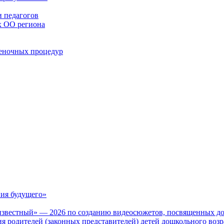
 педагогов
х ОО региона
ценочных процедур
ия будущего»
известный» — 2026 по созданию видеосюжетов, посвященных до
 родителей (законных представителей) детей дошкольного воз