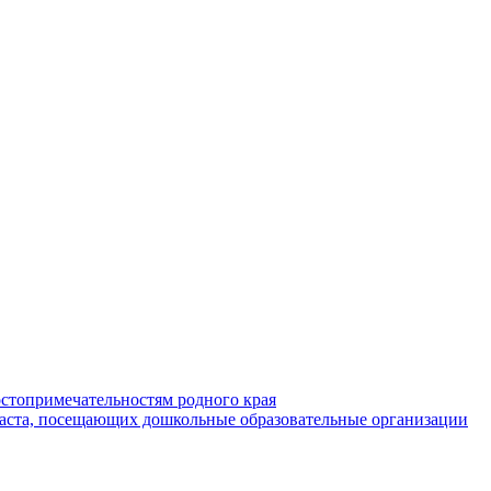
стопримечательностям родного края
раста, посещающих дошкольные образовательные организации