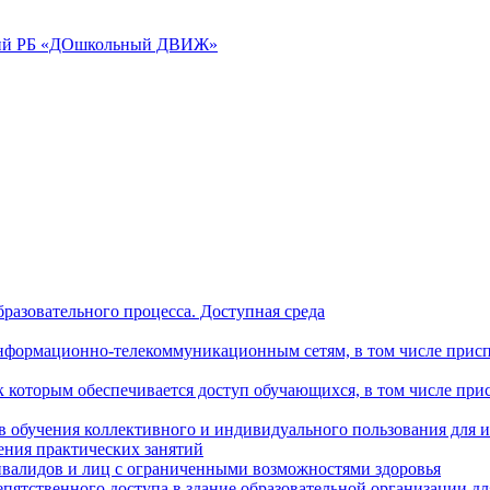
аций РБ «ДОшкольный ДВИЖ»
разовательного процесса. Доступная среда
формационно-телекоммуникационным сетям, в том числе присп
к которым обеспечивается доступ обучающихся, в том числе пр
в обучения коллективного и индивидуального пользования для 
ения практических занятий
нвалидов и лиц с ограниченными возможностями здоровья
пятственного доступа в здание образовательной организации д