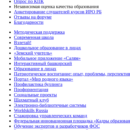
Опрос по КПК
Независимая оценка качества образования
Анкетирование слушателей курсов ИРО РБ
Отзывы на форуме
Благодарности
Методическая поддержка
Современная школа
Взлетай!
Дошкольное образование в лицах
«Земский учитель»
Мобильное приложение «Салям»
Интерактивный башкирский
Образование в лицах
Патриотическое воспитание: опыт, проблемы, перспекти
Портал «Мир родного языка»
Профилактика буллинга
Профориентация
Социальные проекты
Шахматный клуб
Электронно-библиотечные системы
Worldskills Russia
Стажировка управленческих команд
Федеральная инновационная площадка «Кадры образован
Обучение экспертов и разработчиков ФОС