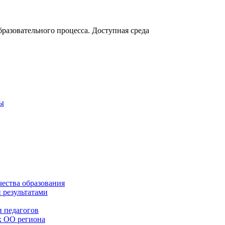
разовательного процесса. Доступная среда
ты
чества образования
 результатами
 педагогов
х ОО региона