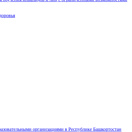
доровья
разовательными организациями в Республике Башкортостан