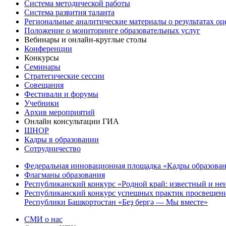
Система методической работы
Система развития таланта
Региональные аналитические материалы о результатах о
Положение о мониторинге образовательных услуг
Вебинары и онлайн-круглые столы
Конференции
Конкурсы
Семинары
Стратегические сессии
Совещания
Фестивали и форумы
Учебники
Архив мероприятий
Онлайн консультации ГИА
ШНОР
Кадры в образовании
Сотрудничество
Федеральная инновационная площадка «Кадры образован
Флагманы образования
Республиканский конкурс «Родной край: известный и не
Республиканский конкурс успешных практик просвещения
Республики Башкортостан «Беҙ бергә — Мы вместе»
СМИ о нас