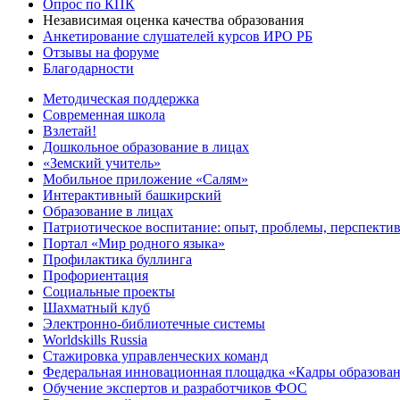
Опрос по КПК
Независимая оценка качества образования
Анкетирование слушателей курсов ИРО РБ
Отзывы на форуме
Благодарности
Методическая поддержка
Современная школа
Взлетай!
Дошкольное образование в лицах
«Земский учитель»
Мобильное приложение «Салям»
Интерактивный башкирский
Образование в лицах
Патриотическое воспитание: опыт, проблемы, перспекти
Портал «Мир родного языка»
Профилактика буллинга
Профориентация
Социальные проекты
Шахматный клуб
Электронно-библиотечные системы
Worldskills Russia
Стажировка управленческих команд
Федеральная инновационная площадка «Кадры образован
Обучение экспертов и разработчиков ФОС