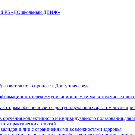
аций РБ «ДОшкольный ДВИЖ»
разовательного процесса. Доступная среда
формационно-телекоммуникационным сетям, в том числе присп
к которым обеспечивается доступ обучающихся, в том числе пр
в обучения коллективного и индивидуального пользования для 
ения практических занятий
нвалидов и лиц с ограниченными возможностями здоровья
пятственного доступа в здание образовательной организации д