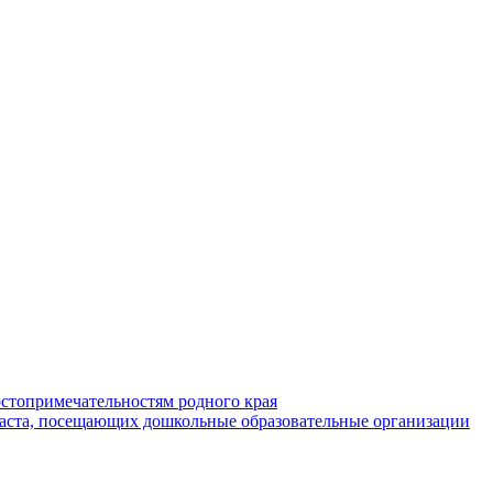
стопримечательностям родного края
раста, посещающих дошкольные образовательные организации