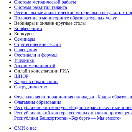
Система методической работы
Система развития таланта
Региональные аналитические материалы о результатах о
Положение о мониторинге образовательных услуг
Вебинары и онлайн-круглые столы
Конференции
Конкурсы
Семинары
Стратегические сессии
Совещания
Фестивали и форумы
Учебники
Архив мероприятий
Онлайн консультации ГИА
ШНОР
Кадры в образовании
Сотрудничество
Федеральная инновационная площадка «Кадры образован
Флагманы образования
Республиканский конкурс «Родной край: известный и не
Республиканский конкурс успешных практик просвещения
Республики Башкортостан «Беҙ бергә — Мы вместе»
СМИ о нас