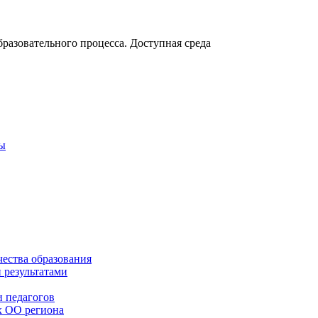
разовательного процесса. Доступная среда
ты
чества образования
 результатами
 педагогов
х ОО региона