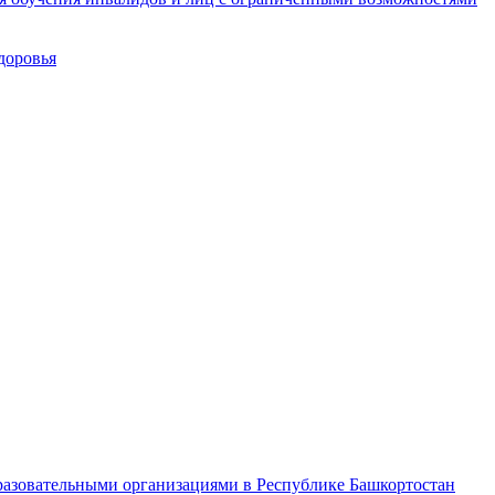
доровья
разовательными организациями в Республике Башкортостан