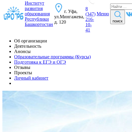
Институт
развития
8
г. Уфа,
образования
Меню
(347)
ул.Мингажева,
Республики
216-
поиск
д. 120
Башкортостан
10-
41
Об организации
Деятельность
Анонсы
Образовательные программы (Курсы)
Подготовка к ЕГЭ и ОГЭ
Отзывы
Проекты
Личный кабинет