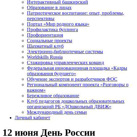
Интерактивный башкирский
Образование в лицах
Патриотическое воспитание: опыт, проблемы,
перспективы
Портал «Мир родного языка»
Профилактика буллинга
Профориентация
Социальные проекты
Шахматный клуб
Электронно-библиотечные системы
Worldskills Russia
Стажировка управленческих команд
Федеральная инновационная площадка «Кадры
образования будущего»
Обучение экспертов и разработчиков ФОС
Региональный компонент проекта «Разговоры о
важном»
Бережливое образование
Клуб педагогов дошкольных образовательных
организаций РБ «ДОшкольный ДВИЖ»
Международный день семьи
Личный кабинет
12 июня День России