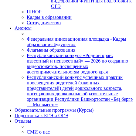
видеоролики ФИПИ для подготовки к
ОГЭ
ШНОР
Кадры в образовании
Сотрудничество
Анонсы
Федеральная инновационная площадка «Кадры
образования будущего»
Флагманы образования
Республиканский конкурс «Родной край:
известный и неизвестный» — 2026 по созданию
видеосюжетов, посвященных
достопримечательностям родного края
Республиканский конкурс успешных практик
просвещения родителей (законных
представителей) детей дошкольного возраста,
посещающих дошкольные образовательные
организации Республики Башкортостан «Беҙ бергә
— Мы вместе»
Образовательные программы (Курсы)
Подготовка к ЕГЭ и ОГЭ
Отзывы
СМИ о нас