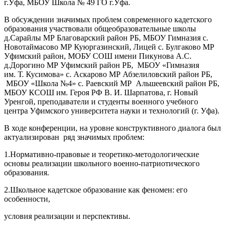
г.Уфа, МБОУ Школа № 49 ГО г.Уфа.
В обсуждении значимых проблем современного кадетского
образования участвовали общеобразовательные школы
д.Сарайлы МР Благоварский район РБ, МБОУ Гимназия с.
Новотаймасово МР Куюргазинский, Лицей с. Булгаково МР
Уфимский район, МОБУ СОШ имени Пикунова А.С.
д.Дорогино МР Уфимский район РБ, МБОУ «Гимназия
им. Т. Кусимова» с. Аскарово МР Абзелиловский район РБ,
МБОУ «Школа №4» с. Раевский МР Альшеевский район РБ,
МБОУ КСОШ им. Героя РФ В. И. Шарпатова, г. Новый
Уренгой, преподаватели и студенты военного учебного
центра Уфимского университета науки и технологий (г. Уфа).
В ходе конференции, на уровне конструктивного диалога был
актуализирован ряд значимых проблем:
1.Нормативно-правовые и теоретико-методологические
основы реализации школьного военно-патриотического
образования.
2.Школьное кадетское образование как феномен: его
особенности,
условия реализации и перспективы.