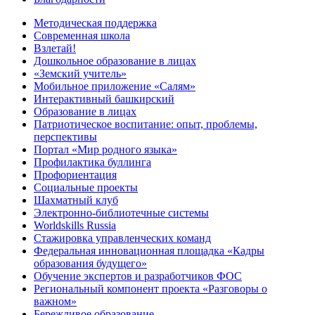
Методическая поддержка
Современная школа
Взлетай!
Дошкольное образование в лицах
«Земский учитель»
Мобильное приложение «Салям»
Интерактивный башкирский
Образование в лицах
Патриотическое воспитание: опыт, проблемы,
перспективы
Портал «Мир родного языка»
Профилактика буллинга
Профориентация
Социальные проекты
Шахматный клуб
Электронно-библиотечные системы
Worldskills Russia
Стажировка управленческих команд
Федеральная инновационная площадка «Кадры
образования будущего»
Обучение экспертов и разработчиков ФОС
Региональный компонент проекта «Разговоры о
важном»
Бережливое образование