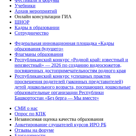
Фестивали и форумы
Учебники
Архив мероприятий
Онлайн консультации ГИА
ШНОР
Кадры в образовании
Сотрудничество
Федеральная инновационная площадка «Кадры
образования будущего»
Флагманы образования
Республиканский конкурс «Родной край: известный и
неизвестный» — 2026 по созданию видеосюжетов,
посвященных достопримечательностям родного края
Республиканский конкурс успешных практик
просвещения родителей (законных представителей)
детей дошкольного возраста, посещающих дошкольные
образовательные организации Республики
Башкортостан «Беҙ бергә — Мы вместе»
СМИ о нас
Опрос по КПК
Независимая оценка качества образования
Анкетирование слушателей курсов ИРО РБ
Отзывы на форуме
Благодарности