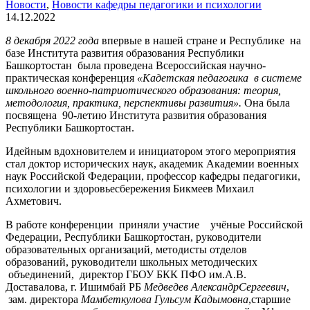
Новости
,
Новости кафедры педагогики и психологии
14.12.2022
8 декабря 2022 года
впервые в нашей стране и Республике на
базе Института развития образования Республики
Башкортостан была проведена Всероссийская научно-
практическая конференция
«Кадетская педагогика в системе
школьного военно-патриотического образования: теория,
методология, практика, перспективы развития».
Она была
посвящена 90-летию Института развития образования
Республики Башкортостан.
Идейным вдохновителем и инициатором этого мероприятия
стал доктор исторических наук, академик Академии военных
наук Российской Федерации, профессор кафедры педагогики,
психологии и здоровьесбережения Бикмеев Михаил
Ахметович.
В работе конференции приняли участие учёные Российской
Федерации, Республики Башкортостан, руководители
образовательных организаций, методисты отделов
образований, руководители школьных методических
объединений, директор ГБОУ БКК ПФО им.А.В.
Доставалова, г. Ишимбай РБ
Медведев Александр
Сергеевич
,
зам. директора
Мамбеткулова Гульсум Кадымовна
,старшие