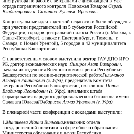
инструктора по работе с ветеранами с дислокацией в Уфе
отряда пограничного контроля Поволжья
Тамаров Сергей
Владимирович и Саматов Рустем Ирекович.
Концептуальные идеи кадетской педагогики были обсуждены
при участии представителей из 5 субъектов Российской
Федерации, городов центральной полосы России (г. Москва, г.
Санкт-Петербург), а также г. Екатеринбург, г. Тюмень, г.
Самара, г. Новый Уренгой), 5 городов и 42 муниципалитета
Республики Башкортостан.
С приветственным словом выступили ректор ГАУ ДПО ИРО
РБ, доктор экономических наук
Янгиров Азат Вазирович
,
начальник отделения Военного комиссариата Республики
Башкортостан по военно-патриотической работе
Гильманов
Альберт Рашитович (г. Уфа),
председатель Комитета
ветеранов Республики Башкортостан, полковник
Попов
Владимир Леонидович (г. Уфа)
, начальник штаба
формирования народного добровольческого батальона имени
Салавата Юлаева
Юлбарисов Алмаз Уралович (г. Уфа)
.
В пленарной части конференции с докладами выступили:
1.
Миникеева Жанна Вильевна
,начальник отдела
государственной политики в сфере общего образования
Министерства образования и науки Республики