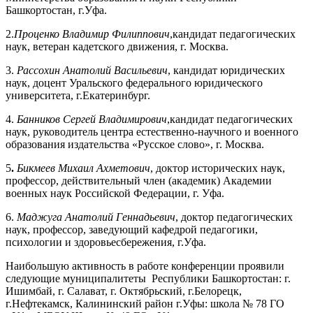
Башкортостан, г.Уфа.
2.
Проценко Владимир Филиппович
,кандидат педагогических
наук, ветеран кадетского движения, г. Москва.
3.
Рассохин Анатолий Васильевич
, кандидат юридических
наук, доцент Уральского федерального юридического
университета, г.Екатеринбург.
4.
Банников Сергей Владимирович
,кандидат педагогических
наук, руководитель центра естественно-научного и военного
образования издательства «Русское слово», г. Москва.
5
.
Бикмеев Михаил Ахметович
, доктор исторических наук,
профессор, действительный член (академик) Академии
военных наук Российской Федерации, г. Уфа.
6.
Маджуга Анатолий Геннадьевич
, доктор педагогических
наук, профессор, заведующий кафедрой педагогики,
психологии и здоровьесбережения, г.Уфа.
Наибольшую активность в работе конференции проявили
следующие муниципалитеты Республики Башкортостан: г.
Ишимбай, г. Салават, г. Октябрьский, г.Белорецк,
г.Нефтекамск, Калининский район г.Уфы: школа № 78 ГО