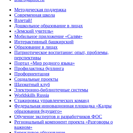
Методическая поддержка
Современная школа
Взлетай!
Дошкольное образование в лицах
«Земский учитель»
Мобильное приложение «Салям»
Интерактивный башкирский
Образование в лицах
Патриотическое воспитание: опыт, проблемы,
перспективы
Портал «Мир родного языка»
Профилактика буллинга
Профориентация
Социальные проекты
Шахматный клуб
Электронно-библиотечные системы
Worldskills Russia
Стажировка управленческих команд
Федеральная инновационная площадка «Кадры
образования будущего»
Обучение экспертов и разработчиков ФОС
Региональный компонент проекта «Разговоры о
важном»
Бережливое образование