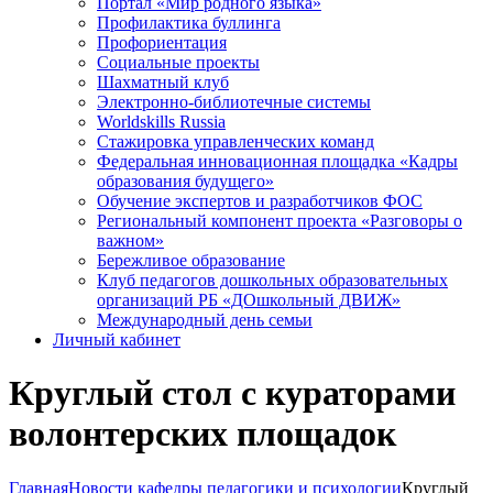
Портал «Мир родного языка»
Профилактика буллинга
Профориентация
Социальные проекты
Шахматный клуб
Электронно-библиотечные системы
Worldskills Russia
Стажировка управленческих команд
Федеральная инновационная площадка «Кадры
образования будущего»
Обучение экспертов и разработчиков ФОС
Региональный компонент проекта «Разговоры о
важном»
Бережливое образование
Клуб педагогов дошкольных образовательных
организаций РБ «ДОшкольный ДВИЖ»
Международный день семьи
Личный кабинет
Круглый стол с кураторами
волонтерских площадок
Главная
Новости кафедры педагогики и психологии
Круглый