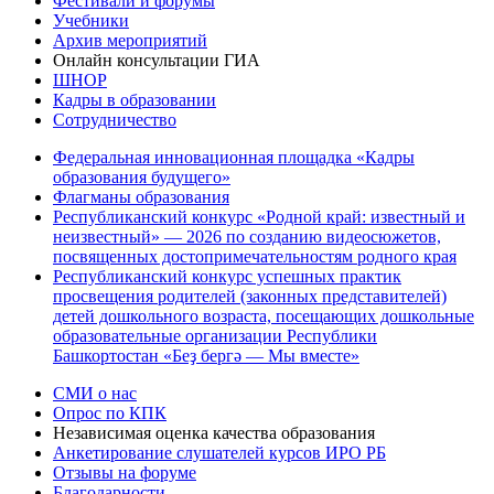
Фестивали и форумы
Учебники
Архив мероприятий
Онлайн консультации ГИА
ШНОР
Кадры в образовании
Сотрудничество
Федеральная инновационная площадка «Кадры
образования будущего»
Флагманы образования
Республиканский конкурс «Родной край: известный и
неизвестный» — 2026 по созданию видеосюжетов,
посвященных достопримечательностям родного края
Республиканский конкурс успешных практик
просвещения родителей (законных представителей)
детей дошкольного возраста, посещающих дошкольные
образовательные организации Республики
Башкортостан «Беҙ бергә — Мы вместе»
СМИ о нас
Опрос по КПК
Независимая оценка качества образования
Анкетирование слушателей курсов ИРО РБ
Отзывы на форуме
Благодарности