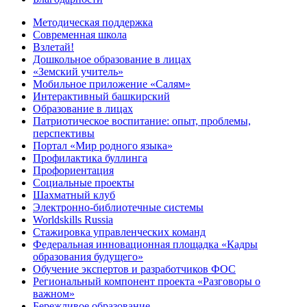
Методическая поддержка
Современная школа
Взлетай!
Дошкольное образование в лицах
«Земский учитель»
Мобильное приложение «Салям»
Интерактивный башкирский
Образование в лицах
Патриотическое воспитание: опыт, проблемы,
перспективы
Портал «Мир родного языка»
Профилактика буллинга
Профориентация
Социальные проекты
Шахматный клуб
Электронно-библиотечные системы
Worldskills Russia
Стажировка управленческих команд
Федеральная инновационная площадка «Кадры
образования будущего»
Обучение экспертов и разработчиков ФОС
Региональный компонент проекта «Разговоры о
важном»
Бережливое образование