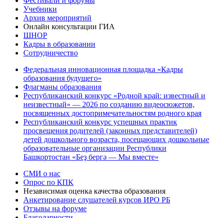
Фестивали и форумы
Учебники
Архив мероприятий
Онлайн консультации ГИА
ШНОР
Кадры в образовании
Сотрудничество
Федеральная инновационная площадка «Кадры
образования будущего»
Флагманы образования
Республиканский конкурс «Родной край: известный и
неизвестный» — 2026 по созданию видеосюжетов,
посвященных достопримечательностям родного края
Республиканский конкурс успешных практик
просвещения родителей (законных представителей)
детей дошкольного возраста, посещающих дошкольные
образовательные организации Республики
Башкортостан «Беҙ бергә — Мы вместе»
СМИ о нас
Опрос по КПК
Независимая оценка качества образования
Анкетирование слушателей курсов ИРО РБ
Отзывы на форуме
Благодарности