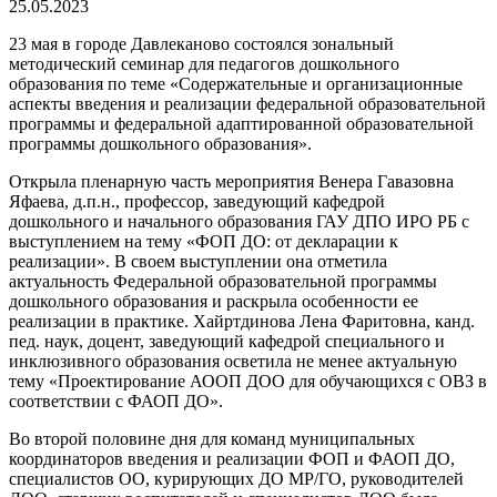
25.05.2023
23 мая в городе Давлеканово состоялся зональный
методический семинар для педагогов дошкольного
образования по теме «Содержательные и организационные
аспекты введения и реализации федеральной образовательной
программы и федеральной адаптированной образовательной
программы дошкольного образования».
Открыла пленарную часть мероприятия Венера Гавазовна
Яфаева, д.п.н., профессор, заведующий кафедрой
дошкольного и начального образования ГАУ ДПО ИРО РБ с
выступлением на тему «ФОП ДО: от декларации к
реализации». В своем выступлении она отметила
актуальность Федеральной образовательной программы
дошкольного образования и раскрыла особенности ее
реализации в практике. Хайртдинова Лена Фаритовна, канд.
пед. наук, доцент, заведующий кафедрой специального и
инклюзивного образования осветила не менее актуальную
тему «Проектирование АООП ДОО для обучающихся с ОВЗ в
соответствии с ФАОП ДО».
Во второй половине дня для команд муниципальных
координаторов введения и реализации ФОП и ФАОП ДО,
специалистов ОО, курирующих ДО МР/ГО, руководителей