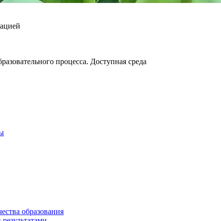
зацией
разовательного процесса. Доступная среда
ты
чества образования
 результатами