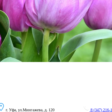
г. Уфа, ул.Мингажева, д. 120
8 (347) 216-