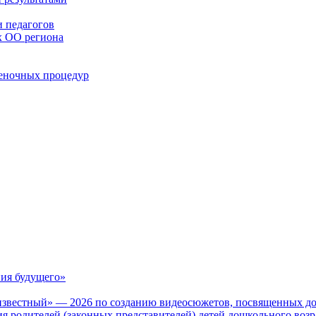
 педагогов
х ОО региона
ценочных процедур
ия будущего»
известный» — 2026 по созданию видеосюжетов, посвященных до
 родителей (законных представителей) детей дошкольного воз