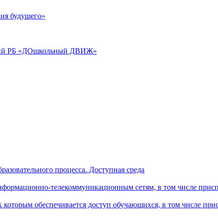
ия будущего»
аций РБ «ДОшкольный ДВИЖ»
разовательного процесса. Доступная среда
формационно-телекоммуникационным сетям, в том числе присп
к которым обеспечивается доступ обучающихся, в том числе пр