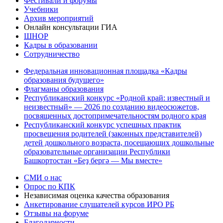
Фестивали и форумы
Учебники
Архив мероприятий
Онлайн консультации ГИА
ШНОР
Кадры в образовании
Сотрудничество
Федеральная инновационная площадка «Кадры
образования будущего»
Флагманы образования
Республиканский конкурс «Родной край: известный и
неизвестный» — 2026 по созданию видеосюжетов,
посвященных достопримечательностям родного края
Республиканский конкурс успешных практик
просвещения родителей (законных представителей)
детей дошкольного возраста, посещающих дошкольные
образовательные организации Республики
Башкортостан «Беҙ бергә — Мы вместе»
СМИ о нас
Опрос по КПК
Независимая оценка качества образования
Анкетирование слушателей курсов ИРО РБ
Отзывы на форуме
Благодарности