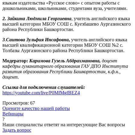
языкам издательства «Русское слово» с опытом работы с
дошкольниками, школьниками, студентами вуза, учителями.
2.
Зайкина Людмила Георгиевна
, учитель английского языка
высшей категории МБОУ СОШ с. Куезбашево Аургазинского
района Республики Башкортостан.
3
.
Саитова Зульфия Инсафовна
,
учитель английского языка
высшей квалификационной категории МБОУ СОШ №2 с.
Толбазы Аургазинского района Республики Башкортостан.
Модератор:
Каримова Гузель Абдрахмановна
,
доцент
кафедры гуманитарного образования ГАУ ДПО Института
развития образования Республики Башкортостан, к.ф.н.,
доцент
.
Ссылка для подключения слушателей:
https://youtube.com/live/P0MfMgfBEZ4
Просмотров:
67
Оцените качество нашей работы
Вебинары
?
Наши специалисты ответят на интересующие Вас вопросы
Задать вопрос