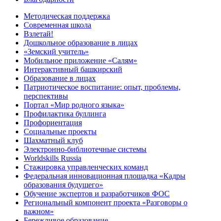
Методическая поддержка
Современная школа
Взлетай!
Дошкольное образование в лицах
«Земский учитель»
Мобильное приложение «Салям»
Интерактивный башкирский
Образование в лицах
Патриотическое воспитание: опыт, проблемы,
перспективы
Портал «Мир родного языка»
Профилактика буллинга
Профориентация
Социальные проекты
Шахматный клуб
Электронно-библиотечные системы
Worldskills Russia
Стажировка управленческих команд
Федеральная инновационная площадка «Кадры
образования будущего»
Обучение экспертов и разработчиков ФОС
Региональный компонент проекта «Разговоры о
важном»
Бережливое образование