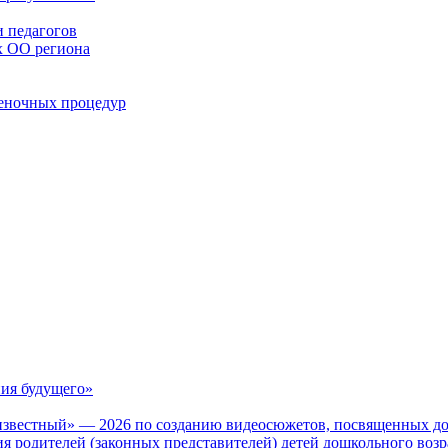
 педагогов
х ОО региона
ценочных процедур
ия будущего»
известный» — 2026 по созданию видеосюжетов, посвященных до
 родителей (законных представителей) детей дошкольного воз