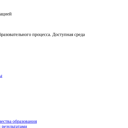
зацией
разовательного процесса. Доступная среда
ты
чества образования
 результатами