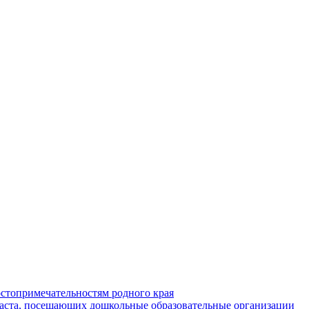
стопримечательностям родного края
раста, посещающих дошкольные образовательные организации