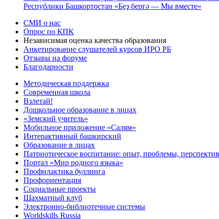
Республики Башкортостан «Беҙ бергә — Мы вместе»
СМИ о нас
Опрос по КПК
Независимая оценка качества образования
Анкетирование слушателей курсов ИРО РБ
Отзывы на форуме
Благодарности
Методическая поддержка
Современная школа
Взлетай!
Дошкольное образование в лицах
«Земский учитель»
Мобильное приложение «Салям»
Интерактивный башкирский
Образование в лицах
Патриотическое воспитание: опыт, проблемы, перспекти
Портал «Мир родного языка»
Профилактика буллинга
Профориентация
Социальные проекты
Шахматный клуб
Электронно-библиотечные системы
Worldskills Russia