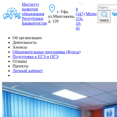
Институт
развития
8
г. Уфа,
образования
Меню
(347)
ул.Мингажева,
Республики
216-
поиск
д. 120
Башкортостан
10-
41
Об организации
Деятельность
Анонсы
Образовательные программы (Курсы)
Подготовка к ЕГЭ и ОГЭ
Отзывы
Проекты
Личный кабинет