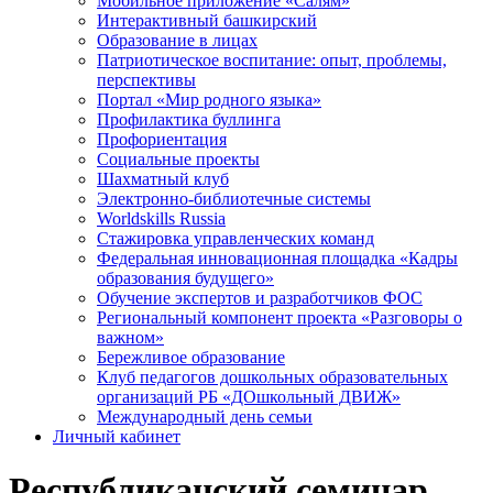
Мобильное приложение «Салям»
Интерактивный башкирский
Образование в лицах
Патриотическое воспитание: опыт, проблемы,
перспективы
Портал «Мир родного языка»
Профилактика буллинга
Профориентация
Социальные проекты
Шахматный клуб
Электронно-библиотечные системы
Worldskills Russia
Стажировка управленческих команд
Федеральная инновационная площадка «Кадры
образования будущего»
Обучение экспертов и разработчиков ФОС
Региональный компонент проекта «Разговоры о
важном»
Бережливое образование
Клуб педагогов дошкольных образовательных
организаций РБ «ДОшкольный ДВИЖ»
Международный день семьи
Личный кабинет
Республиканский семинар