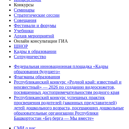
Конкурсы
Семинары
Стратегические сессии
Совещания
Фестивали и форумы
Учебники
Архив мероприятий
Онлайн консультации ГИА
ШНОР
Кадры в образовании
Сотрудничество
Федеральная инновационная площадка «Кадры
образования будущего»
Флагманы образования
Республиканский конкурс «Родной край: известный и
неизвестный» — 2026 по созданию видеосюжетов,
посвященных достопримечательностям родного края
Республиканский конкурс успешных практик
просвещения родителей (законных представителей)
детей дошкольного возраста, посещающих дошкольные
образовательные организации Республики
Башкортостан «Беҙ бергә — Мы вместе»
СМИ о нас