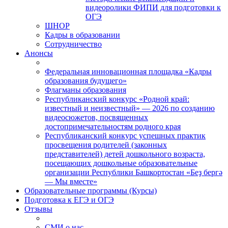
видеоролики ФИПИ для подготовки к
ОГЭ
ШНОР
Кадры в образовании
Сотрудничество
Анонсы
Федеральная инновационная площадка «Кадры
образования будущего»
Флагманы образования
Республиканский конкурс «Родной край:
известный и неизвестный» — 2026 по созданию
видеосюжетов, посвященных
достопримечательностям родного края
Республиканский конкурс успешных практик
просвещения родителей (законных
представителей) детей дошкольного возраста,
посещающих дошкольные образовательные
организации Республики Башкортостан «Беҙ бергә
— Мы вместе»
Образовательные программы (Курсы)
Подготовка к ЕГЭ и ОГЭ
Отзывы
СМИ о нас