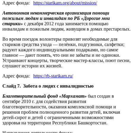
Адрес фонда:
https://starikam.org/about/mission/
Автономная некоммерческая организация помощи
пожилым людям и инвалидам по РБ «Дорогие мои
старики»
с декабря 2012 года занимается помощью
инвалидам и пожилым людям, живущим в домах престарелых.
Во время поездок волонтеры привозят необходимые для
стариков средства ухода — пелёнки, подгузники, салфетки;
радуют каждого индивидуальными подарками, но самое
главное — дают понять, что они не забыты и не одиноки.
Устраивают концерты, творческие мастер-классы, поют песни,
слушают истории их жизней.
Адрес фонда:
https://rb-starikam.ru/
Слайд 7. Забота о людях с инвалидностью
Благотворительный фонд «Мархамат»
был создан в
сентябре 2010 г. для содействия развития
благотворительности, оказания комплексной помощи и
решения проблем полноценного развития детей, включая
детей-сирот и детей с ограниченными возможностями
здоровья на территории Республики Башкортостан.
Направления деятельности фонда: