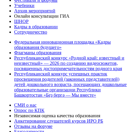
Фестивали и форумы
Учебники
Архив мероприятий
Онлайн консультации ГИА
ШНОР
Кадры в образовании
Сотрудничество
Федеральная инновационная площадка «Кадры
образования будущего»
Флагманы образования
Республиканский конкурс «Родной край: известный и
неизвестный» — 2026 по созданию видеосюжетов,
посвященных достопримечательностям родного края
Республиканский конкурс успешных практик
просвещения родителей (законных представителей)
детей дошкольного возраста, посещающих дошкольные
образовательные организации Республики
Башкортостан «Беҙ бергә — Мы вместе»
СМИ о нас
Опрос по КПК
Независимая оценка качества образования
Анкетирование слушателей курсов ИРО РБ
Отзывы на форуме
Благодарности