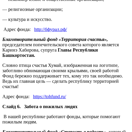
— религиозные организации;
— культура и искусство.
Адрес фонда:
http://
бфурал.рф
/
Благотворительный фонд «Территория счастья»,
председателем попечительского совета которого является
Каринэ Хабирова, супруга
Главы Республики
Башкортостан.
Словно птица счастья Хумай, изображенная на логотипе,
заботливо обнимающая своими крыльями, своей работой
Фонд бережно поддерживает тех, кому это так необходимо.
Ведь их главная цель — сделать республику территорией
счастья!
Адрес фонда:
https://tohfund.ru
/
Слайд 6. Забота о пожилых людях
В нашей республике работают фонды, которые помогают
пожилым людям.
Благотворительный фонд «Старость в радость»
, который