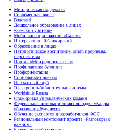
Методическая поддержка
Современная школа
Взлетай!
Дошкольное образование в лицах
«Земский учитель»
Мобильное приложение «Салям»
Интерактивный башкирский
Образование в лицах
Патриотическое воспитание: опыт, проблемы,
перспективы
Портал «Мир родного языка»
Профилактика буллинга
Профориентация
Социальные проекты
Шахматный клуб
Электронно-библиотечные системы
Worldskills Russia
Стажировка управленческих команд
Федеральная инновационная площадка «Кадры
образования будущего»
Обучение экспертов и разработчиков ФОС
Региональный компонент проекта «Разговоры о
важном»
Бережливое образование