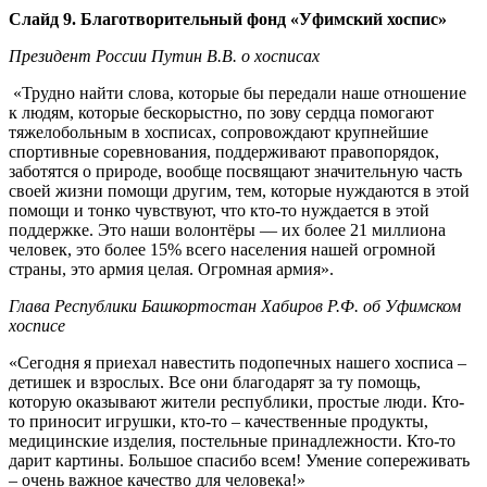
Слайд 9.
Благотворительный фонд «Уфимский хоспис»
Президент России Путин В.В. о хосписах
«Трудно найти слова, которые бы передали наше отношение
к людям, которые бескорыстно, по зову сердца помогают
тяжелобольным в хосписах, сопровождают крупнейшие
спортивные соревнования, поддерживают правопорядок,
заботятся о природе, вообще посвящают значительную часть
своей жизни помощи другим, тем, которые нуждаются в этой
помощи и тонко чувствуют, что кто-то нуждается в этой
поддержке. Это наши волонтёры — их более 21 миллиона
человек, это более 15% всего населения нашей огромной
страны, это армия целая. Огромная армия».
Глава Республики Башкортостан Хабиров Р.Ф. об Уфимском
хосписе
«Сегодня я приехал навестить подопечных нашего хосписа –
детишек и взрослых. Все они благодарят за ту помощь,
которую оказывают жители республики, простые люди. Кто-
то приносит игрушки, кто-то – качественные продукты,
медицинские изделия, постельные принадлежности. Кто-то
дарит картины. Большое спасибо всем! Умение сопереживать
– очень важное качество для человека!»