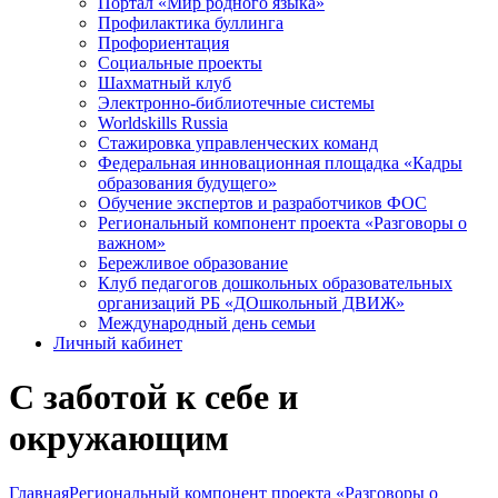
Портал «Мир родного языка»
Профилактика буллинга
Профориентация
Социальные проекты
Шахматный клуб
Электронно-библиотечные системы
Worldskills Russia
Стажировка управленческих команд
Федеральная инновационная площадка «Кадры
образования будущего»
Обучение экспертов и разработчиков ФОС
Региональный компонент проекта «Разговоры о
важном»
Бережливое образование
Клуб педагогов дошкольных образовательных
организаций РБ «ДОшкольный ДВИЖ»
Международный день семьи
Личный кабинет
С заботой к себе и
окружающим
Главная
Региональный компонент проекта «Разговоры о