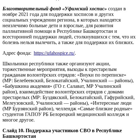
Благотворительный фонд «Уфимский хоспис»
создан в
ноябре 2021 года для поддержки хосписов и других
социальных учреждении региона, в которых находятся
неизлечимо больные дети и взрослые, для развития
паллиативной помощи в Республике Башкортостан и
всесторонней поддержки людей, столкнувшихся с тем, что их
болезнь нельзя вылечить, а также для поддержки их близких.
Адрес фонда:
https://ufahospice.ru/
.
Школьники республики также организуют акции,
торжественные мероприятия, выходы к престарелым
гражданам волонтёрских отрядов: «Внуки по переписке»
(МР: Белебеевский, Белокатайский, Учалинский — районы),
«Бабушкина академия» (ГО г. Салават, МР Учалинский
район), взаимодействие волонтёрских отрядов с домами
престарелых (МР: Буздякский, Белокатайский, Гафурийский,
Мелеузовский, Учалинский — районы), «Интересные люди
(МР Бурзянский район), челлендж «Самые близкие родные»
студентов ГАПОУ РБ Белорецкий медицинский колледж и
многое другое.
Слайд 10.
Поддержка участников СВО в Республике
Башкортостан