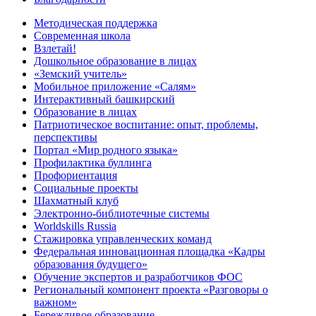
Методическая поддержка
Современная школа
Взлетай!
Дошкольное образование в лицах
«Земский учитель»
Мобильное приложение «Салям»
Интерактивный башкирский
Образование в лицах
Патриотическое воспитание: опыт, проблемы,
перспективы
Портал «Мир родного языка»
Профилактика буллинга
Профориентация
Социальные проекты
Шахматный клуб
Электронно-библиотечные системы
Worldskills Russia
Стажировка управленческих команд
Федеральная инновационная площадка «Кадры
образования будущего»
Обучение экспертов и разработчиков ФОС
Региональный компонент проекта «Разговоры о
важном»
Бережливое образование