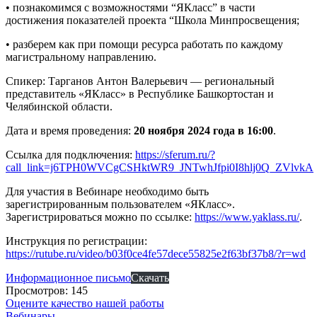
• познакомимся с возможностями “ЯКласс” в части
достижения показателей проекта “Школа Минпросвещения;
• разберем как при помощи ресурса работать по каждому
магистральному направлению.
Спикер: Тарганов Антон Валерьевич — региональный
представитель «ЯКласс» в Республике Башкортостан и
Челябинской области.
Дата и время проведения:
20 ноября 2024 года в 16:00
.
Ссылка для подключения:
https://sferum.ru/?
call_link=j6TPH0WVCgCSHktWR9_JNTwhJfpi0I8hlj0Q_ZVlvkA
Для участия в Вебинаре необходимо быть
зарегистрированным пользователем «ЯКласс».
Зарегистрироваться можно по ссылке:
https://www.yaklass.ru/
.
Инструкция по регистрации:
https://rutube.ru/video/b03f0ce4fe57dece55825e2f63bf37b8/?r=wd
Информационное письмо
Скачать
Просмотров:
145
Оцените качество нашей работы
Вебинары