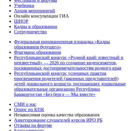
Фестивали и форумы
Учебники
Архив мероприятий
Онлайн консультации ГИА
ШНОР
Кадры в образовании
Сотрудничество
Федеральная инновационная площадка «Кадры
образования будущего»
Флагманы образования
Республиканский конкурс «Родной край: известный и
неизвестный» — 2026 по созданию видеосюжетов,
посвященных достопримечательностям родного края
Республиканский конкурс успешных практик
просвещения родителей (законных представителей)
детей дошкольного возраста, посещающих дошкольные
образовательные организации Республики
Башкортостан «Беҙ бергә — Мы вместе»
СМИ о нас
Опрос по КПК
Независимая оценка качества образования
Анкетирование слушателей курсов ИРО РБ
Отзывы на форуме
Благодарности