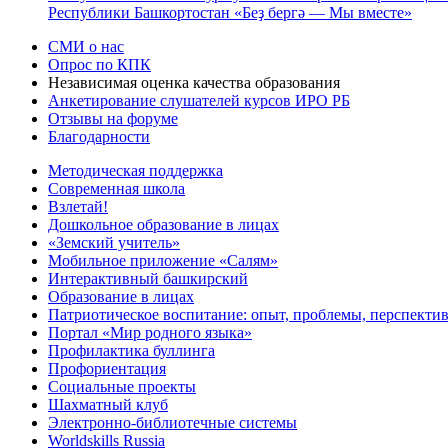
Республики Башкортостан «Беҙ бергә — Мы вместе»
СМИ о нас
Опрос по КПК
Независимая оценка качества образования
Анкетирование слушателей курсов ИРО РБ
Отзывы на форуме
Благодарности
Методическая поддержка
Современная школа
Взлетай!
Дошкольное образование в лицах
«Земский учитель»
Мобильное приложение «Салям»
Интерактивный башкирский
Образование в лицах
Патриотическое воспитание: опыт, проблемы, перспекти
Портал «Мир родного языка»
Профилактика буллинга
Профориентация
Социальные проекты
Шахматный клуб
Электронно-библиотечные системы
Worldskills Russia