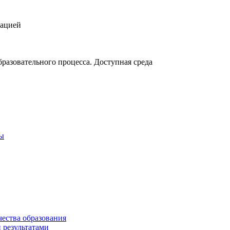
зацией
разовательного процесса. Доступная среда
ты
чества образования
 результатами