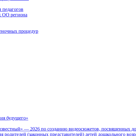
 педагогов
х ОО региона
ценочных процедур
ия будущего»
известный» — 2026 по созданию видеосюжетов, посвященных до
 родителей (законных представителей) детей дошкольного воз