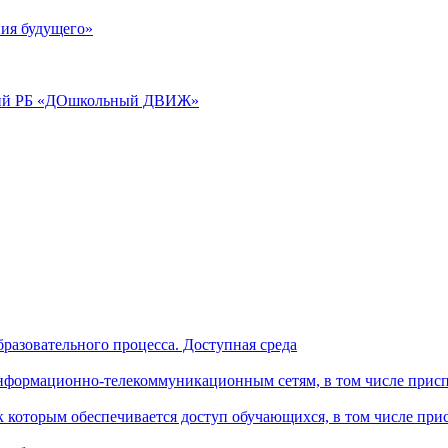
ия будущего»
аций РБ «ДОшкольный ДВИЖ»
разовательного процесса. Доступная среда
формационно-телекоммуникационным сетям, в том числе присп
к которым обеспечивается доступ обучающихся, в том числе пр