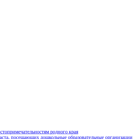
стопримечательностям родного края
раста, посещающих дошкольные образовательные организации