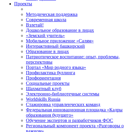
Проекты
Методическая поддержка
Современная школа
Взлетай!
Дошкольное образование в лицах
«Земский учитель»
Мобильное приложение «Салям»
Интерактивный башкирский
Образование в лицах
Патриотическое воспитание: опыт, проблемы,
перспективы
Портал «Мир родного языка»
Профилактика буллинга
Профориентация
Социальные проекты
Шахматный клуб
Электронно-библиотечные системы
Worldskills Russia
Стажировка управленческих команд
Федеральная инновационная площадка «Кадры
образования будущего»
Обучение экспертов и разработчиков ФОС
Региональный компонент проекта «Разговоры о
важном»