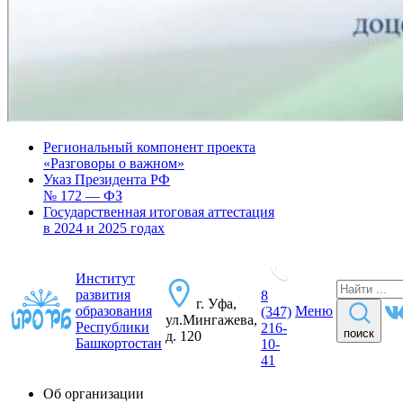
Региональный компонент проекта
«Разговоры о важном»
Указ Президента РФ
№ 172 — ФЗ
Государственная итоговая аттестация
в 2024 и 2025 годах
Институт
развития
8
г. Уфа,
образования
Меню
(347)
ул.Мингажева,
Республики
216-
поиск
д. 120
Башкортостан
10-
41
Об организации