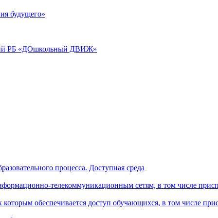
ия будущего»
аций РБ «ДОшкольный ДВИЖ»
разовательного процесса. Доступная среда
формационно-телекоммуникационным сетям, в том числе присп
к которым обеспечивается доступ обучающихся, в том числе пр