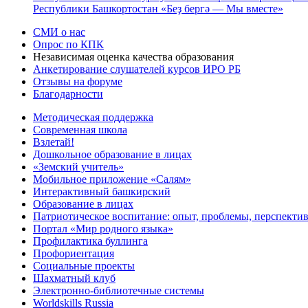
Республики Башкортостан «Беҙ бергә — Мы вместе»
СМИ о нас
Опрос по КПК
Независимая оценка качества образования
Анкетирование слушателей курсов ИРО РБ
Отзывы на форуме
Благодарности
Методическая поддержка
Современная школа
Взлетай!
Дошкольное образование в лицах
«Земский учитель»
Мобильное приложение «Салям»
Интерактивный башкирский
Образование в лицах
Патриотическое воспитание: опыт, проблемы, перспекти
Портал «Мир родного языка»
Профилактика буллинга
Профориентация
Социальные проекты
Шахматный клуб
Электронно-библиотечные системы
Worldskills Russia