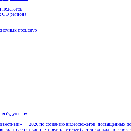
 педагогов
х ОО региона
ценочных процедур
ия будущего»
известный» — 2026 по созданию видеосюжетов, посвященных до
 родителей (законных представителей) детей дошкольного воз