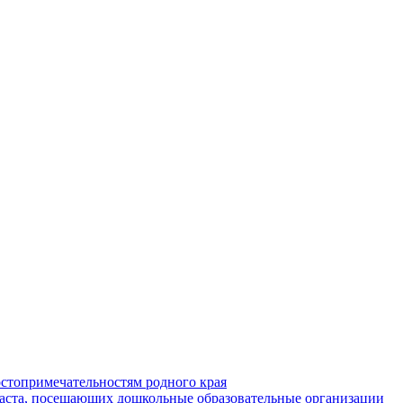
стопримечательностям родного края
раста, посещающих дошкольные образовательные организации