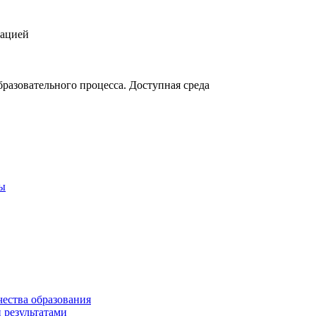
зацией
разовательного процесса. Доступная среда
ты
чества образования
 результатами