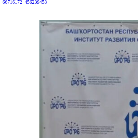
66716172_456239458