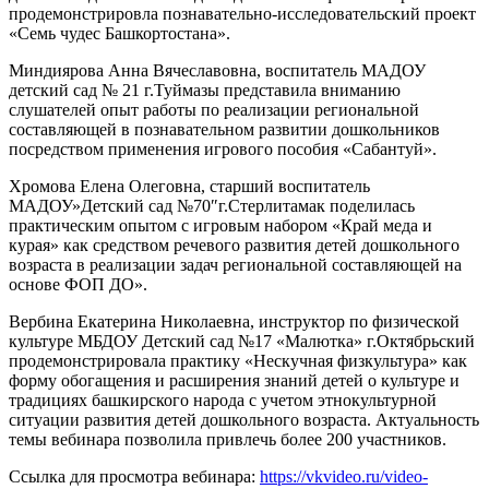
продемонстрировла познавательно-исследовательский проект
«Семь чудес Башкортостана».
Миндиярова Анна Вячеславовна, воспитатель МАДОУ
детский сад № 21 г.Туймазы представила вниманию
слушателей опыт работы по реализации региональной
составляющей в познавательном развитии дошкольников
посредством применения игрового пособия «Сабантуй».
Хромова Елена Олеговна, старший воспитатель
МАДОУ»Детский сад №70″г.Стерлитамак поделилась
практическим опытом с игровым набором «Край меда и
курая» как средством речевого развития детей дошкольного
возраста в реализации задач региональной составляющей на
основе ФОП ДО».
Вербина Екатерина Николаевна, инструктор по физической
культуре МБДОУ Детский сад №17 «Малютка» г.Октябрьский
продемонстрировала практику «Нескучная физкультура» как
форму обогащения и расширения знаний детей о культуре и
традициях башкирского народа с учетом этнокультурной
ситуации развития детей дошкольного возраста. Актуальность
темы вебинара позволила привлечь более 200 участников.
Ссылка для просмотра вебинара:
https://vkvideo.ru/video-