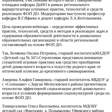
образования, участниками которого были стажировочные
площадки кафедры ДиНО в рамках регионального
маршрутизатора успешных практик, технологий и средств
реализации ФОП ДО. Модераторами выступили профессор
кафедры В.Г.Яфаева и доцент кафедры Л.А.Котельникова.
Цель проведения вебинара – определение эффективных
практик, технологий, средств и методов в реализации задач и
содержания образовательной деятельности в дошкольных
образовательных организациях в области региональной
составляющей на основе ФОП ДО.
Так, Белякова Оксана Петровна, старший воспитательМАДОУ
«Детский сад № 34″г.Стерлитамак представила вниманию
слушателей игровые практики как средство приобщения
детей дошкольного возраста к искусству родного края: от
оптический иллюзии до креативного самовыражения.
Амирова Альфия Гамировна, старший воспитатель МБДОУ д/
с «Солнышко» с.Зирган Мелеузовского района презентовала
технологии эффективной социализации детей дошкольного
возраста в условиях формирования социокультурной среды на
основе ФОП ДО.
Тимиргалиева Ольга Васильевна, воспитатель МДОБУ
детский сад «Фантазия» д. Подымалово Уфимского района