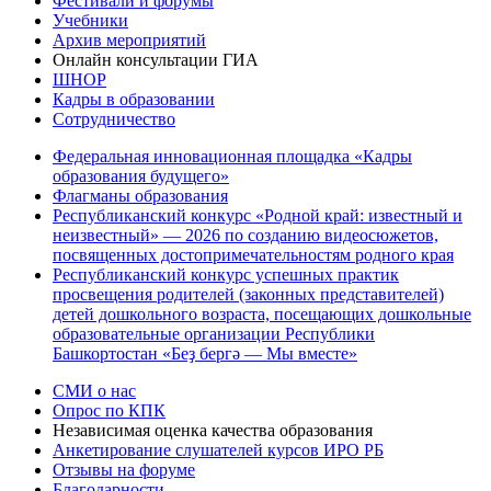
Фестивали и форумы
Учебники
Архив мероприятий
Онлайн консультации ГИА
ШНОР
Кадры в образовании
Сотрудничество
Федеральная инновационная площадка «Кадры
образования будущего»
Флагманы образования
Республиканский конкурс «Родной край: известный и
неизвестный» — 2026 по созданию видеосюжетов,
посвященных достопримечательностям родного края
Республиканский конкурс успешных практик
просвещения родителей (законных представителей)
детей дошкольного возраста, посещающих дошкольные
образовательные организации Республики
Башкортостан «Беҙ бергә — Мы вместе»
СМИ о нас
Опрос по КПК
Независимая оценка качества образования
Анкетирование слушателей курсов ИРО РБ
Отзывы на форуме
Благодарности