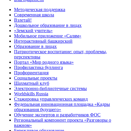
Методическая поддержка
Современная школа
Взлетай!
Дошкольное образование в лицах
«Земский учитель»
Мобильное приложение «Салям»
Интерактивный башкирский
Образование в лицах
Патриотическое воспитание: опыт, проблемы,
перспективы
Портал «Мир родного языка»
Профилактика буллинга
Профориентация
Социальные проекты
Шахматный клуб
Электронно-библиотечные системы
Worldskills Russia
Стажировка управленческих команд
Федеральная инновационная площадка «Кадры
образования будущего»
Обучение экспертов и разработчиков ФОС
Региональный компонент проекта «Разговоры о
важном»
Бережливое образование