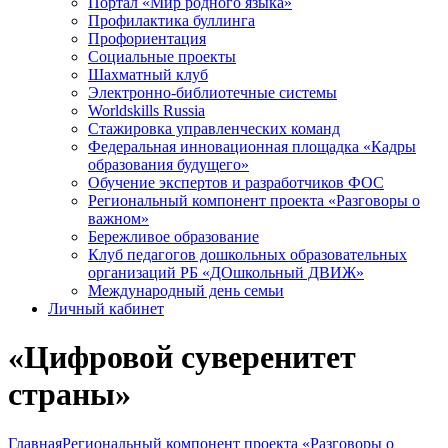
Портал «Мир родного языка»
Профилактика буллинга
Профориентация
Социальные проекты
Шахматный клуб
Электронно-библиотечные системы
Worldskills Russia
Стажировка управленческих команд
Федеральная инновационная площадка «Кадры
образования будущего»
Обучение экспертов и разработчиков ФОС
Региональный компонент проекта «Разговоры о
важном»
Бережливое образование
Клуб педагогов дошкольных образовательных
организаций РБ «ДОшкольный ДВИЖ»
Международный день семьи
Личный кабинет
«Цифровой суверенитет
страны»
Главная
Региональный компонент проекта «Разговоры о