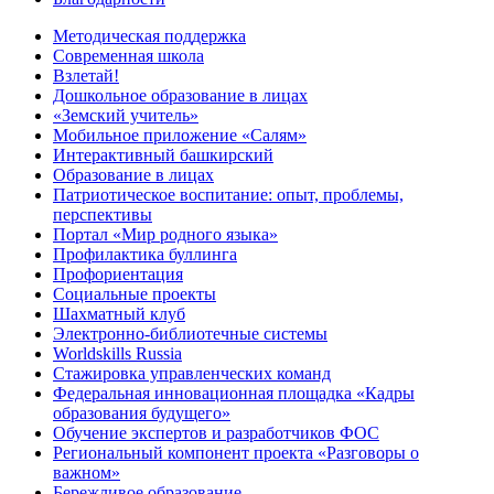
Методическая поддержка
Современная школа
Взлетай!
Дошкольное образование в лицах
«Земский учитель»
Мобильное приложение «Салям»
Интерактивный башкирский
Образование в лицах
Патриотическое воспитание: опыт, проблемы,
перспективы
Портал «Мир родного языка»
Профилактика буллинга
Профориентация
Социальные проекты
Шахматный клуб
Электронно-библиотечные системы
Worldskills Russia
Стажировка управленческих команд
Федеральная инновационная площадка «Кадры
образования будущего»
Обучение экспертов и разработчиков ФОС
Региональный компонент проекта «Разговоры о
важном»
Бережливое образование