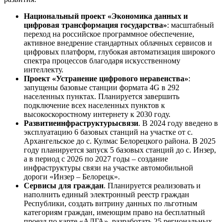
Национальный проект «Экономика данных и
цифровая трансформация государства»
: масштабный
переход на российское программное обеспечение,
активное внедрение стандартных облачных сервисов и
цифровых платформ, глубокая автоматизация широкого
спектра процессов благодаря искусственному
интеллекту.
Проект «Устранение цифрового неравенства»
:
запущены базовые станции формата 4G в 292
населенных пунктах. Планируется завершить
подключение всех населенных пунктов к
высокоскоростному интернету к 2030 году.
Развитие
инфраструктуры
связи
. В 2024 году введено в
эксплуатацию 6 базовых станций на участке от с.
Архангельское до с. Кулмас Белорецкого района. В 2025
году планируется запуск 5 базовых станций до с. Инзер,
а в период с 2026 по 2027 годы – создание
инфраструктуры связи на участке автомобильной
дороги «Инзер – Белорецк».
Сервисы для граждан
. Планируется реализовать и
наполнить единый электронный реестр граждан
Республики, создать витрину данных по льготным
категориям граждан, имеющим право на бесплатный
проезд по карте «АЛГА», разработать 25 региональных