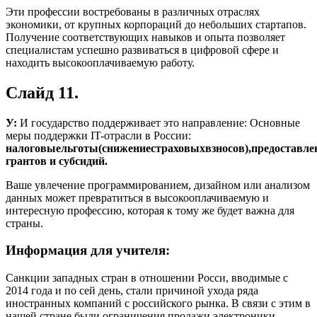
Эти профессии востребованы в различных отраслях
экономики, от крупных корпораций до небольших стартапов.
Получение соответствующих навыков и опыта позволяет
специалистам успешно развиваться в цифровой сфере и
находить высокооплачиваемую работу.
Слайд 11.
У:
И государство поддерживает это направление: Основные
меры поддержки IT-отрасли в России:
налоговые
льготы
(снижение
страховых
взносов),
предоставле
грантов и субсидий.
Ваше увлечение программированием, дизайном или анализом
данных может превратиться в высокооплачиваемую и
интересную профессию, которая к тому же будет важна для
страны.
Информация
для
учителя:
Санкции западных стран в отношении Росси, вводимые с
2014 года и по сей день, стали причиной ухода ряда
иностранных компаний с российского рынка. В связи с этим в
нашей стране были ограничения продажи электроники,