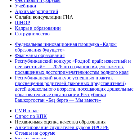
Фестивали и форумы
Учебники
Архив мероприятий
Онлайн консультации ГИА
ШНОР
Кадры в образовании
Сотрудничество
Федеральная инновационная площадка «Кадры
образования будущего»
Флагманы образования
Республиканский конкурс «Родной край: известный и
неизвестный» — 2026 по созданию видеосюжетов,
посвященных достопримечательностям родного края
Республиканский конкурс успешных практик
просвещения родителей (законных представителей)
детей дошкольного возраста, посещающих дошкольные
образовательные организации Республики
Башкортостан «Беҙ бергә — Мы вместе»
СМИ о нас
Опрос по КПК
Независимая оценка качества образования
Анкетирование слушателей курсов ИРО РБ
Отзывы на форуме
Благодарности