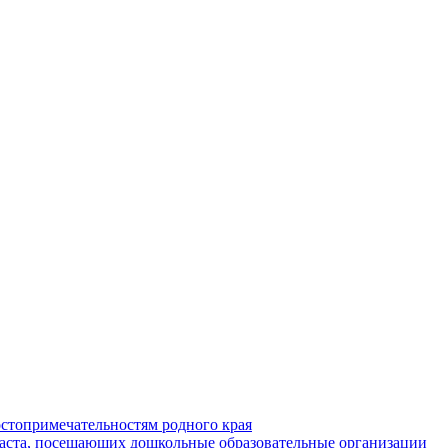
стопримечательностям родного края
раста, посещающих дошкольные образовательные организации