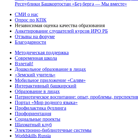
Республики Башкортостан «Беҙ бергә — Мы вместе»
СМИ о нас
Опрос по КПК
Независимая оценка качества образования
Анкетирование слушателей курсов ИРО РБ
Отзывы на форуме
Благодарности
Методическая поддержка
Современная школа
Взлетай!
Дошкольное образование в лицах
«Земский учитель»
Мобильное приложение «Салям»
Интерактивный башкирский
Образование в лицах
Патриотическое воспитание: опыт, проблемы, перспекти
Портал «Мир родного языка»
Профилактика буллинга
Профориентация
Социальные проекты
Шахматный клуб
Электронно-библиотечные системы
Worldskills Russia