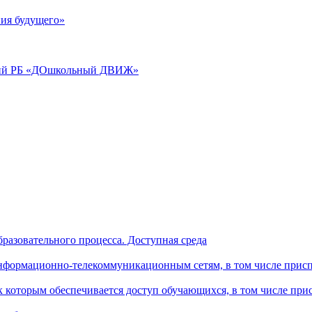
ия будущего»
аций РБ «ДОшкольный ДВИЖ»
разовательного процесса. Доступная среда
формационно-телекоммуникационным сетям, в том числе присп
к которым обеспечивается доступ обучающихся, в том числе пр