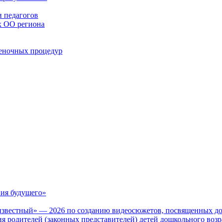
 педагогов
х ОО региона
ценочных процедур
ия будущего»
известный» — 2026 по созданию видеосюжетов, посвященных до
 родителей (законных представителей) детей дошкольного воз