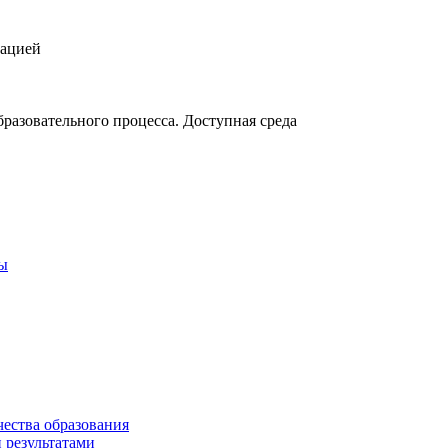
зацией
разовательного процесса. Доступная среда
ты
чества образования
 результатами