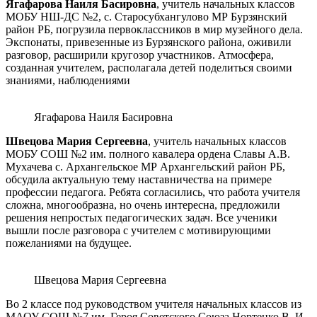
Ягафарова Наиля Басировна
, учитель начальных классов
МОБУ НШ-ДС №2, с. Старосубхангулово МР Бурзянский
район РБ, погрузила первоклассников в мир музейного дела.
Экспонаты, привезенные из Бурзянского района, оживили
разговор, расширили кругозор участников. Атмосфера,
созданная учителем, располагала детей поделиться своими
знаниями, наблюдениями
Ягафарова Наиля Басировна
Швецова Мария Сергеевна
, учитель начальных классов
МОБУ СОШ №2 им. полного кавалера ордена Славы А.В.
Мухачева с. Архангельское МР Архангельский район РБ,
обсудила актуальную тему наставничества на примере
профессии педагога. Ребята согласились, что работа учителя
сложна, многообразна, но очень интересна, предложили
решения непростых педагогических задач. Все ученики
вышли после разговора с учителем с мотивирующими
пожеланиями на будущее.
Швецова Мария Сергеевна
Во 2 классе под руководством учителя начальных классов из
МАОУ СОШ №7 им. Героя Советского Союза Нортенко В. И.