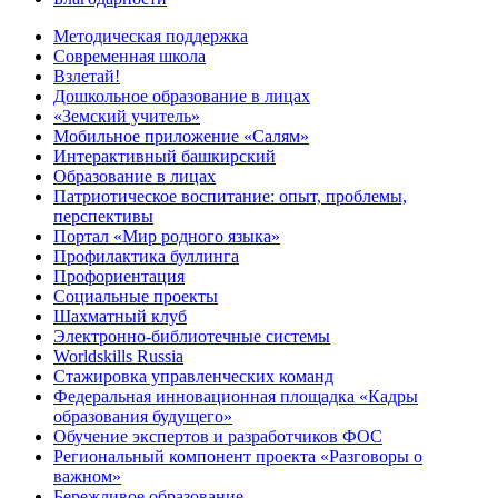
Методическая поддержка
Современная школа
Взлетай!
Дошкольное образование в лицах
«Земский учитель»
Мобильное приложение «Салям»
Интерактивный башкирский
Образование в лицах
Патриотическое воспитание: опыт, проблемы,
перспективы
Портал «Мир родного языка»
Профилактика буллинга
Профориентация
Социальные проекты
Шахматный клуб
Электронно-библиотечные системы
Worldskills Russia
Стажировка управленческих команд
Федеральная инновационная площадка «Кадры
образования будущего»
Обучение экспертов и разработчиков ФОС
Региональный компонент проекта «Разговоры о
важном»
Бережливое образование