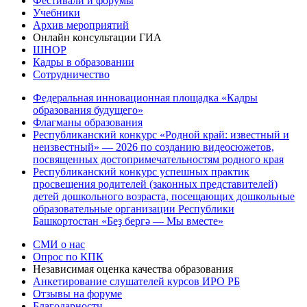
Фестивали и форумы
Учебники
Архив мероприятий
Онлайн консультации ГИА
ШНОР
Кадры в образовании
Сотрудничество
Федеральная инновационная площадка «Кадры
образования будущего»
Флагманы образования
Республиканский конкурс «Родной край: известный и
неизвестный» — 2026 по созданию видеосюжетов,
посвященных достопримечательностям родного края
Республиканский конкурс успешных практик
просвещения родителей (законных представителей)
детей дошкольного возраста, посещающих дошкольные
образовательные организации Республики
Башкортостан «Беҙ бергә — Мы вместе»
СМИ о нас
Опрос по КПК
Независимая оценка качества образования
Анкетирование слушателей курсов ИРО РБ
Отзывы на форуме
Благодарности