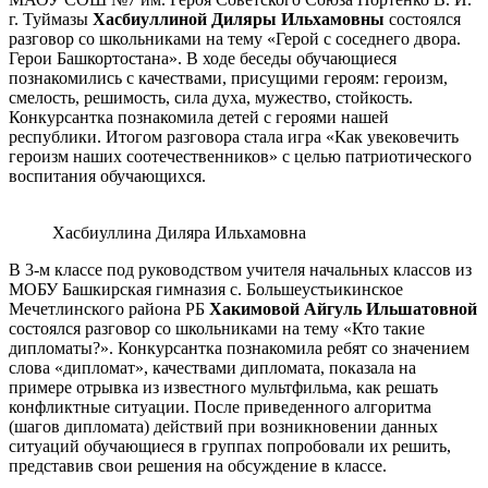
г. Туймазы
Хасбиуллиной Диляры Ильхамовны
состоялся
разговор со школьниками на тему «Герой с соседнего двора.
Герои Башкортостана». В ходе беседы обучающиеся
познакомились с качествами, присущими героям: героизм,
смелость, решимость, сила духа, мужество, стойкость.
Конкурсантка познакомила детей с героями нашей
республики. Итогом разговора стала игра «Как увековечить
героизм наших соотечественников» с целью патриотического
воспитания обучающихся.
Хасбиуллина Диляра Ильхамовна
В 3-м классе под руководством учителя начальных классов из
МОБУ Башкирская гимназия с. Большеустьикинское
Мечетлинского района РБ
Хакимовой Айгуль Ильшатовной
состоялся разговор со школьниками на тему «Кто такие
дипломаты?». Конкурсантка познакомила ребят со значением
слова «дипломат», качествами дипломата, показала на
примере отрывка из известного мультфильма, как решать
конфликтные ситуации. После приведенного алгоритма
(шагов дипломата) действий при возникновении данных
ситуаций обучающиеся в группах попробовали их решить,
представив свои решения на обсуждение в классе.