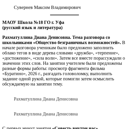
Сувернев Максим Владимирович
МАОУ Школа №18 ГО г. Уфа
(
русский язык и литература)
Рахматуллина Диана Денисовна. Тема разговора со
школьниками «Общество безграничных возможностей».
В
начале разговора ученикам было предложено заполнить
облако тегов в виде дерева словами «дружба», «терпение»,
«достижение», «сила воли». Затем все вместе порассуждали о
значении этих слов. На занятии учителем были предложены
разные формы работы: просмотр фрагмента фильма
«Буратино», 2026 г., разгадать головоломку, выполнить
задание одной рукой, которые помогли затем осмыслить
обсуждаемую на занятии тему.
Рахматуллина Диана Денисовна
Рахматуллина Диана Денисовна
С первых минут занятия
«Совесть внутри нас»