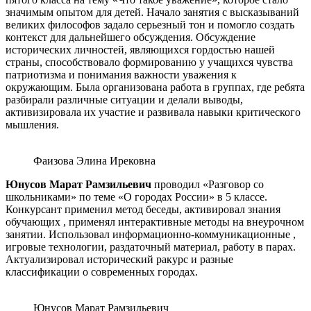
значимым опытом для детей. Начало занятия с высказываний
великих философов задало серьезный тон и помогло создать
контекст для дальнейшего обсуждения. Обсуждение
исторических личностей, являющихся гордостью нашей
страны, способствовало формированию у учащихся чувства
патриотизма и понимания важности уважения к
окружающим. Была организована работа в группах, где ребята
разбирали различные ситуации и делали выводы,
активизировала их участие и развивала навыки критического
мышления.
Фаизова Элина Ирековна
Юнусов Марат Рамзильевич
проводил «Разговор со
школьниками» по теме «О городах России» в 5 классе.
Конкурсант применил метод беседы, активировал знания
обучающих , применял интерактивные методы на внеурочном
занятии. Использовал информационно-коммуникационные ,
игровые технологии, раздаточный материал, работу в парах.
Актуализировал исторический ракурс и разные
классификации о современных городах.
Юнусов Марат Рамзильевич