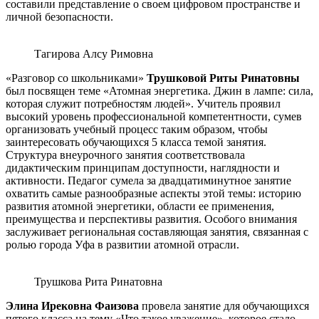
составили представление о своем цифровом пространстве и
личной безопасности.
Тагирова Алсу Римовна
«Разговор со школьниками»
Трушковой Риты Ринатовны
был посвящен теме «Атомная энергетика. Джин в лампе: сила,
которая служит потребностям людей». Учитель проявил
высокий уровень профессиональной компетентности, сумев
организовать учебный процесс таким образом, чтобы
заинтересовать обучающихся 5 класса темой занятия.
Структура внеурочного занятия соответствовала
дидактическим принципам доступности, наглядности и
активности. Педагог сумела за двадцатиминутное занятие
охватить самые разнообразные аспекты этой темы: историю
развития атомной энергетики, области ее применения,
преимущества и перспективы развития. Особого внимания
заслуживает региональная составляющая занятия, связанная с
ролью города Уфа в развитии атомной отрасли.
Трушкова Рита Ринатовна
Элина Ирековна Фаизова
провела занятие для обучающихся
пятого класса на тему «Что такое уважение», которое стало