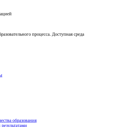
зацией
разовательного процесса. Доступная среда
ты
чества образования
 результатами