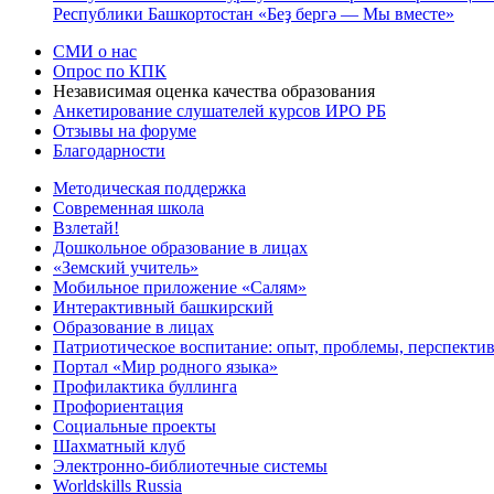
Республики Башкортостан «Беҙ бергә — Мы вместе»
СМИ о нас
Опрос по КПК
Независимая оценка качества образования
Анкетирование слушателей курсов ИРО РБ
Отзывы на форуме
Благодарности
Методическая поддержка
Современная школа
Взлетай!
Дошкольное образование в лицах
«Земский учитель»
Мобильное приложение «Салям»
Интерактивный башкирский
Образование в лицах
Патриотическое воспитание: опыт, проблемы, перспекти
Портал «Мир родного языка»
Профилактика буллинга
Профориентация
Социальные проекты
Шахматный клуб
Электронно-библиотечные системы
Worldskills Russia