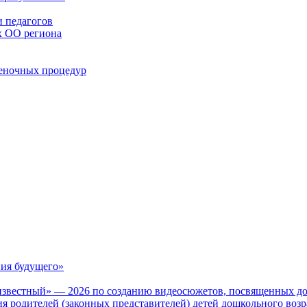
 педагогов
х ОО региона
ценочных процедур
ия будущего»
известный» — 2026 по созданию видеосюжетов, посвященных до
 родителей (законных представителей) детей дошкольного воз