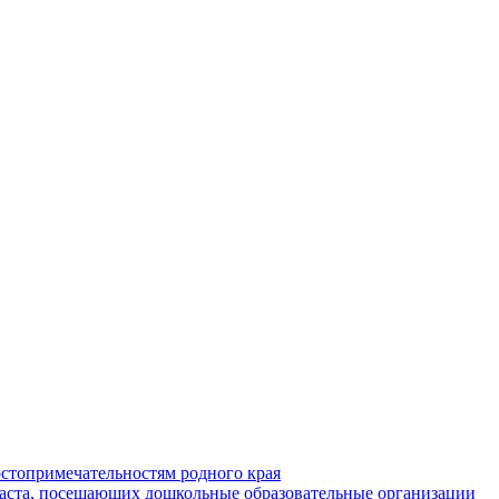
стопримечательностям родного края
раста, посещающих дошкольные образовательные организации