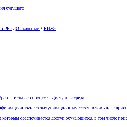
ия будущего»
аций РБ «ДОшкольный ДВИЖ»
разовательного процесса. Доступная среда
формационно-телекоммуникационным сетям, в том числе присп
к которым обеспечивается доступ обучающихся, в том числе пр