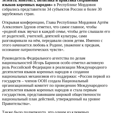
лелеять. Контекст, политика и практика сохранения
языков коренных народов»
в Республике Мордовия
собрались представители 34 субъектов России и более 30
зарубежных стран.
Открывая конференцию, Глава Республики Мордовия Артём
Алексеевич Здунов отметил, что самое главное, чтобы
«родной язык звучал в каждой семье, чтобы дети слышали его
от родителей, учителей, деятелей культуры, сами
разговаривали на нём, передавали своим детям. Именно с
этого начинается любовь к Родине, уважение к предкам,
осознание патриотических чувств».
Руководитель Федерального агентства по делам
национальностей Игорь Баринов особо отметил активную
роль Российской Федерации в реализации Международного
десятилетия языков коренных народов и создании
национальных механизмов его поддержки: «Россия первой из
государств – членов ООН создала Национальный
организационный комитет по проведению Международного
десятилетия языков коренных народов и стала первым
государством, представившим широкой общественности
национальный план действий, утвержденный на уровне
Правительства».
Также было подчеркнуто, что одним из ключевых