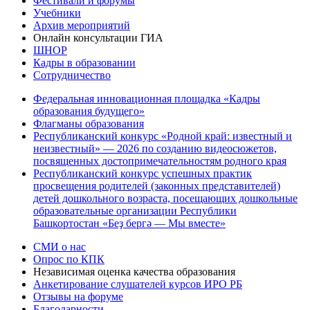
Фестивали и форумы
Учебники
Архив мероприятий
Онлайн консультации ГИА
ШНОР
Кадры в образовании
Сотрудничество
Федеральная инновационная площадка «Кадры
образования будущего»
Флагманы образования
Республиканский конкурс «Родной край: известный и
неизвестный» — 2026 по созданию видеосюжетов,
посвященных достопримечательностям родного края
Республиканский конкурс успешных практик
просвещения родителей (законных представителей)
детей дошкольного возраста, посещающих дошкольные
образовательные организации Республики
Башкортостан «Беҙ бергә — Мы вместе»
СМИ о нас
Опрос по КПК
Независимая оценка качества образования
Анкетирование слушателей курсов ИРО РБ
Отзывы на форуме
Благодарности