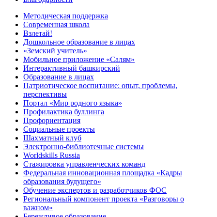
Методическая поддержка
Современная школа
Взлетай!
Дошкольное образование в лицах
«Земский учитель»
Мобильное приложение «Салям»
Интерактивный башкирский
Образование в лицах
Патриотическое воспитание: опыт, проблемы,
перспективы
Портал «Мир родного языка»
Профилактика буллинга
Профориентация
Социальные проекты
Шахматный клуб
Электронно-библиотечные системы
Worldskills Russia
Стажировка управленческих команд
Федеральная инновационная площадка «Кадры
образования будущего»
Обучение экспертов и разработчиков ФОС
Региональный компонент проекта «Разговоры о
важном»
Бережливое образование