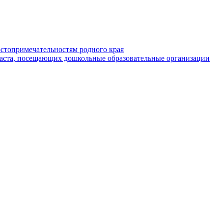
стопримечательностям родного края
раста, посещающих дошкольные образовательные организации