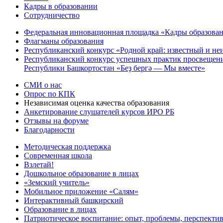
Кадры в образовании
Сотрудничество
Федеральная инновационная площадка «Кадры образован
Флагманы образования
Республиканский конкурс «Родной край: известный и не
Республиканский конкурс успешных практик просвещения
Республики Башкортостан «Беҙ бергә — Мы вместе»
СМИ о нас
Опрос по КПК
Независимая оценка качества образования
Анкетирование слушателей курсов ИРО РБ
Отзывы на форуме
Благодарности
Методическая поддержка
Современная школа
Взлетай!
Дошкольное образование в лицах
«Земский учитель»
Мобильное приложение «Салям»
Интерактивный башкирский
Образование в лицах
Патриотическое воспитание: опыт, проблемы, перспекти