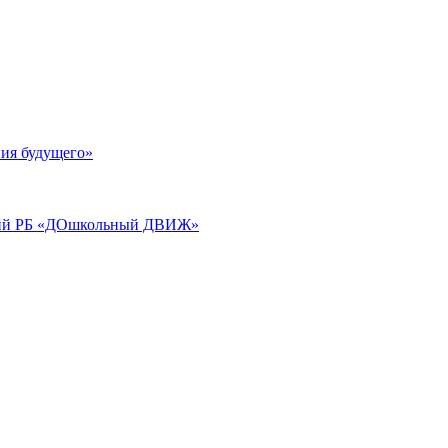
ия будущего»
аций РБ «ДОшкольный ДВИЖ»