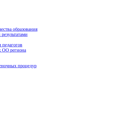
чества образования
 результатами
 педагогов
х ОО региона
ценочных процедур