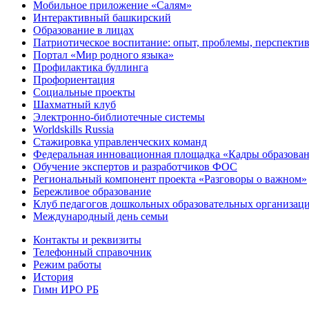
Мобильное приложение «Салям»
Интерактивный башкирский
Образование в лицах
Патриотическое воспитание: опыт, проблемы, перспекти
Портал «Мир родного языка»
Профилактика буллинга
Профориентация
Социальные проекты
Шахматный клуб
Электронно-библиотечные системы
Worldskills Russia
Стажировка управленческих команд
Федеральная инновационная площадка «Кадры образован
Обучение экспертов и разработчиков ФОС
Региональный компонент проекта «Разговоры о важном»
Бережливое образование
Клуб педагогов дошкольных образовательных организ
Международный день семьи
Контакты и реквизиты
Телефонный справочник
Режим работы
История
Гимн ИРО РБ