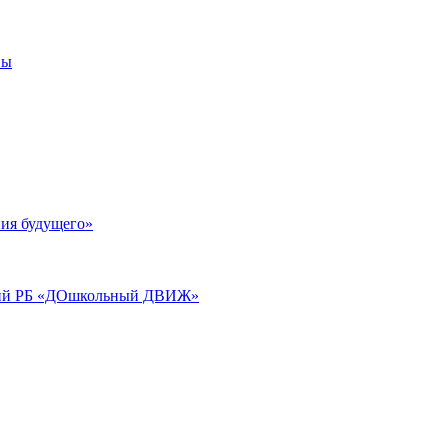
вы
ия будущего»
аций РБ «ДОшкольный ДВИЖ»