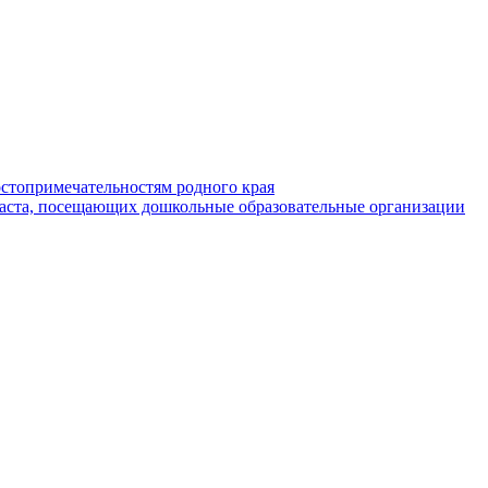
стопримечательностям родного края
раста, посещающих дошкольные образовательные организации