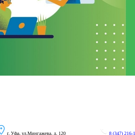
г. Уфа, ул.Мингажева, д. 120
8 (347) 216-