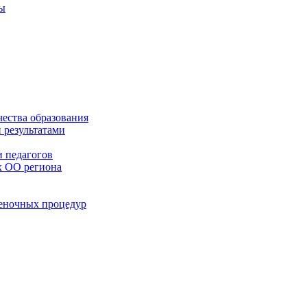
ты
чества образования
 результатами
 педагогов
х ОО региона
ценочных процедур