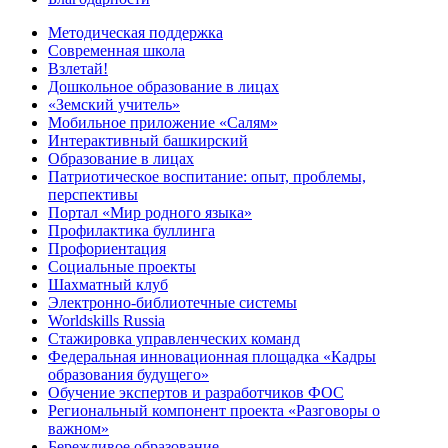
Методическая поддержка
Современная школа
Взлетай!
Дошкольное образование в лицах
«Земский учитель»
Мобильное приложение «Салям»
Интерактивный башкирский
Образование в лицах
Патриотическое воспитание: опыт, проблемы,
перспективы
Портал «Мир родного языка»
Профилактика буллинга
Профориентация
Социальные проекты
Шахматный клуб
Электронно-библиотечные системы
Worldskills Russia
Стажировка управленческих команд
Федеральная инновационная площадка «Кадры
образования будущего»
Обучение экспертов и разработчиков ФОС
Региональный компонент проекта «Разговоры о
важном»
Бережливое образование