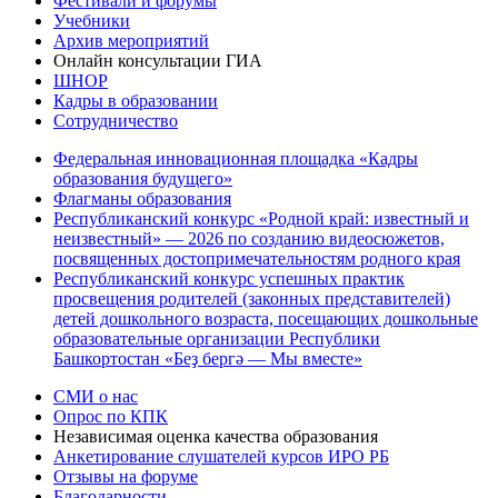
Фестивали и форумы
Учебники
Архив мероприятий
Онлайн консультации ГИА
ШНОР
Кадры в образовании
Сотрудничество
Федеральная инновационная площадка «Кадры
образования будущего»
Флагманы образования
Республиканский конкурс «Родной край: известный и
неизвестный» — 2026 по созданию видеосюжетов,
посвященных достопримечательностям родного края
Республиканский конкурс успешных практик
просвещения родителей (законных представителей)
детей дошкольного возраста, посещающих дошкольные
образовательные организации Республики
Башкортостан «Беҙ бергә — Мы вместе»
СМИ о нас
Опрос по КПК
Независимая оценка качества образования
Анкетирование слушателей курсов ИРО РБ
Отзывы на форуме
Благодарности