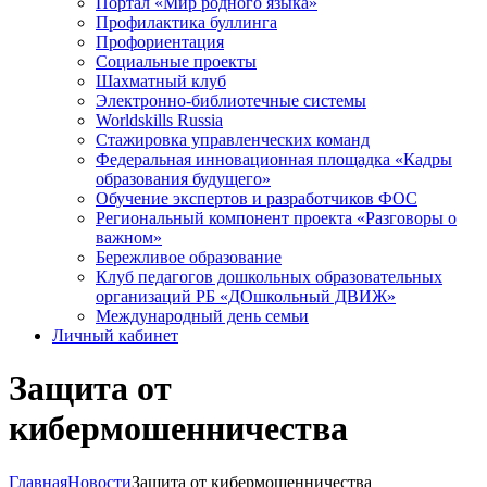
Портал «Мир родного языка»
Профилактика буллинга
Профориентация
Социальные проекты
Шахматный клуб
Электронно-библиотечные системы
Worldskills Russia
Стажировка управленческих команд
Федеральная инновационная площадка «Кадры
образования будущего»
Обучение экспертов и разработчиков ФОС
Региональный компонент проекта «Разговоры о
важном»
Бережливое образование
Клуб педагогов дошкольных образовательных
организаций РБ «ДОшкольный ДВИЖ»
Международный день семьи
Личный кабинет
Защита от
кибермошенничества
Главная
Новости
Защита от кибермошенничества