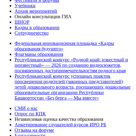
Фестивали и форумы
Учебники
Архив мероприятий
Онлайн консультации ГИА
ШНОР
Кадры в образовании
Сотрудничество
Федеральная инновационная площадка «Кадры
образования будущего»
Флагманы образования
Республиканский конкурс «Родной край: известный и
неизвестный» — 2026 по созданию видеосюжетов,
посвященных достопримечательностям родного края
Республиканский конкурс успешных практик
просвещения родителей (законных представителей)
детей дошкольного возраста, посещающих дошкольные
образовательные организации Республики
Башкортостан «Беҙ бергә — Мы вместе»
СМИ о нас
Опрос по КПК
Независимая оценка качества образования
Анкетирование слушателей курсов ИРО РБ
Отзывы на форуме
Благодарности