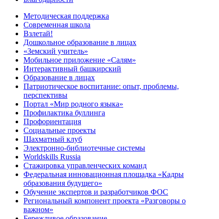
Методическая поддержка
Современная школа
Взлетай!
Дошкольное образование в лицах
«Земский учитель»
Мобильное приложение «Салям»
Интерактивный башкирский
Образование в лицах
Патриотическое воспитание: опыт, проблемы,
перспективы
Портал «Мир родного языка»
Профилактика буллинга
Профориентация
Социальные проекты
Шахматный клуб
Электронно-библиотечные системы
Worldskills Russia
Стажировка управленческих команд
Федеральная инновационная площадка «Кадры
образования будущего»
Обучение экспертов и разработчиков ФОС
Региональный компонент проекта «Разговоры о
важном»
Бережливое образование