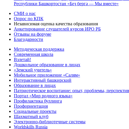
Республики Башкортостан «Беҙ бергә — Мы вместе»
СМИ о нас
Опрос по КПК
Независимая оценка качества образования
Анкетирование слушателей курсов ИРО РБ
Отзывы на форуме
Благодарности
Методическая поддержка
Современная школа
Взлетай!
Дошкольное образование в лицах
«Земский учитель»
Мобильное приложение «Салям»
Интерактивный башкирский
Образование в лицах
Патриотическое воспитание: опыт, проблемы, перспекти
Портал «Мир родного языка»
Профилактика буллинга
Профориентация
Социальные проекты
Шахматный клуб
Электронно-библиотечные системы
Worldskills Russia