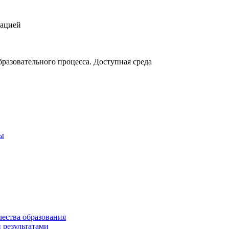
зацией
разовательного процесса. Доступная среда
ты
чества образования
 результатами