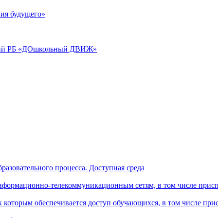
ия будущего»
аций РБ «ДОшкольный ДВИЖ»
разовательного процесса. Доступная среда
формационно-телекоммуникационным сетям, в том числе присп
к которым обеспечивается доступ обучающихся, в том числе пр