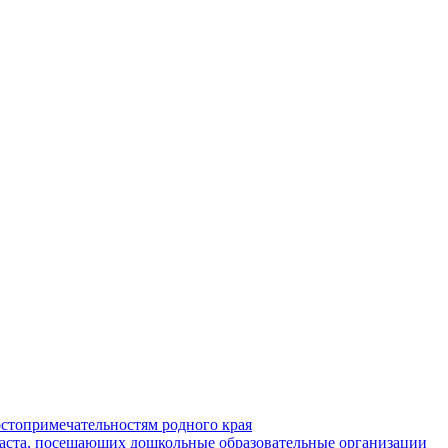
стопримечательностям родного края
раста, посещающих дошкольные образовательные организации