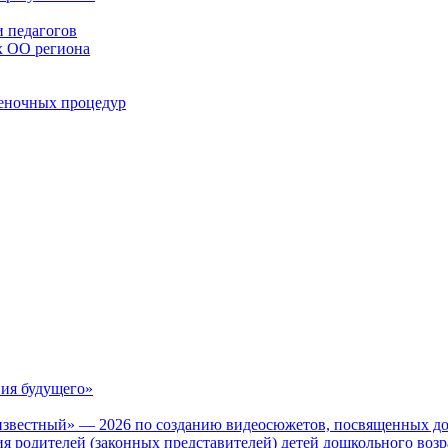
 педагогов
х ОО региона
ценочных процедур
ия будущего»
известный» — 2026 по созданию видеосюжетов, посвященных до
 родителей (законных представителей) детей дошкольного воз