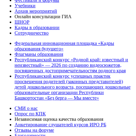
Фестивали и форумы
Учебники
Архив мероприятий
Онлайн консультации ГИА
ШНОР
Кадры в образовании
Сотрудничество
Федеральная инновационная площадка «Кадры
образования будущего»
Флагманы образования
Республиканский конкурс «Родной край: известный и
неизвестный» — 2026 по созданию видеосюжетов,
посвященных достопримечательностям родного края
Республиканский конкурс успешных практик
просвещения родителей (законных представителей)
детей дошкольного возраста, посещающих дошкольные
образовательные организации Республики
Башкортостан «Беҙ бергә — Мы вместе»
СМИ о нас
Опрос по КПК
Независимая оценка качества образования
Анкетирование слушателей курсов ИРО РБ
Отзывы на форуме
Благодарности