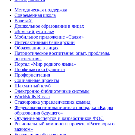
Методическая поддержка
Современная школа
Взлетай!
Дошкольное образование в лицах
«Земский учитель»
Мобильное приложение «Салям»
Интерактивный башкирский
Образование в лицах
Патриотическое воспитание: опыт, проблемы,
перспективы
Портал «Мир родного языка»
Профилактика буллинга
Профориентация
Социальные проекты
Шахматный клуб
Электронно-библиотечные системы
Worldskills Russia
Стажировка управленческих команд
Федеральная инновационная площадка «Кадры
образования будущего»
Обучение экспертов и разработчиков ФОС
Региональный компонент проекта «Разговоры о
важном»
Бережливое образование