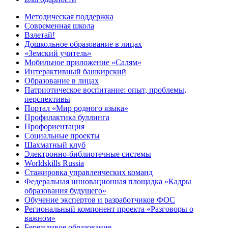
Методическая поддержка
Современная школа
Взлетай!
Дошкольное образование в лицах
«Земский учитель»
Мобильное приложение «Салям»
Интерактивный башкирский
Образование в лицах
Патриотическое воспитание: опыт, проблемы,
перспективы
Портал «Мир родного языка»
Профилактика буллинга
Профориентация
Социальные проекты
Шахматный клуб
Электронно-библиотечные системы
Worldskills Russia
Стажировка управленческих команд
Федеральная инновационная площадка «Кадры
образования будущего»
Обучение экспертов и разработчиков ФОС
Региональный компонент проекта «Разговоры о
важном»
Бережливое образование