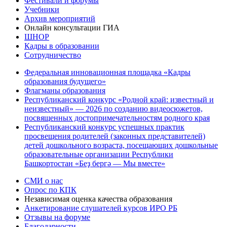
Фестивали и форумы
Учебники
Архив мероприятий
Онлайн консультации ГИА
ШНОР
Кадры в образовании
Сотрудничество
Федеральная инновационная площадка «Кадры
образования будущего»
Флагманы образования
Республиканский конкурс «Родной край: известный и
неизвестный» — 2026 по созданию видеосюжетов,
посвященных достопримечательностям родного края
Республиканский конкурс успешных практик
просвещения родителей (законных представителей)
детей дошкольного возраста, посещающих дошкольные
образовательные организации Республики
Башкортостан «Беҙ бергә — Мы вместе»
СМИ о нас
Опрос по КПК
Независимая оценка качества образования
Анкетирование слушателей курсов ИРО РБ
Отзывы на форуме
Благодарности