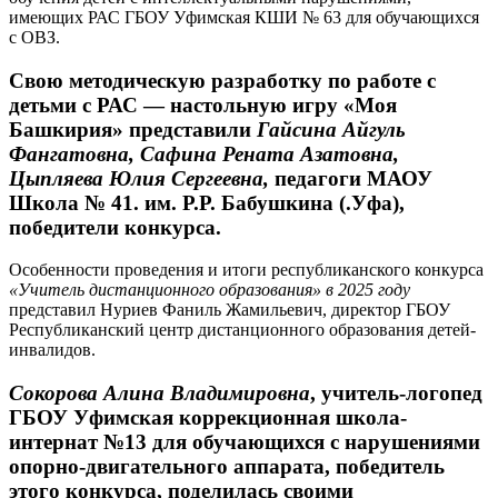
имеющих РАС ГБОУ Уфимская КШИ № 63 для обучающихся
с ОВЗ.
Свою методическую разработку по работе с
детьми с РАС
— настольную игру «Моя
Башкирия»
представили
Гайсина Айгуль
Фангатовна, Сафина Рената Азатовна,
Цыпляева Юлия Сергеевна,
педагоги МАОУ
Школа № 41. им. Р.Р. Бабушкина (.Уфа),
победители конкурса.
Особенности проведения и итоги республиканского конкурса
«Учитель дистанционного образования» в 2025 году
представил Нуриев Фаниль Жамильевич, директор ГБОУ
Республиканский центр дистанционного образования детей-
инвалидов.
Сокорова Алина Владимировна
, учитель-логопед
ГБОУ Уфимская коррекционная школа-
интернат №13 для обучающихся с нарушениями
опорно-двигательного аппарата, победитель
этого конкурса, поделилась своими