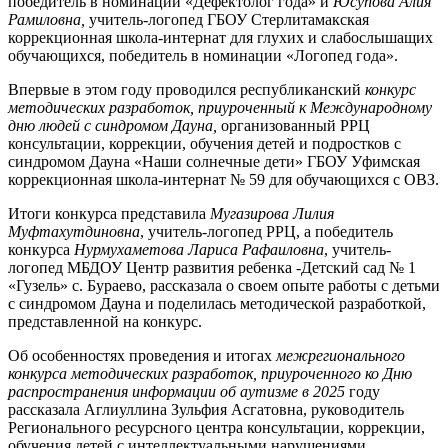
победитель в номинации «Дефектолог года» и
Юсупова Алия
Рамиловна,
учитель-логопед ГБОУ Стерлитамакская
коррекционная школа-интернат для глухих и слабослышащих
обучающихся, победитель в номинации «Логопед года».
Впервые в этом году проводился республиканский
конкурс
методических разработок, приуроченный к Международному
дню людей с синдромом Дауна,
организованный РРЦ
консультации, коррекции, обучения детей и подростков с
синдромом Дауна «Наши солнечные дети» ГБОУ Уфимская
коррекционная школа-интернат № 59 для обучающихся с ОВЗ.
Итоги конкурса представила
Мугазирова Лилия
Муфтахутдиновна
, учитель-логопед РРЦ, а победитель
конкурса
Нурмухаметова Лариса Рафаиловна
, учитель-
логопед МБДОУ Центр развития ребенка -Детский сад № 1
«Гузель» с. Бураево, рассказала о своем опыте работы с детьми
с синдромом Дауна и поделилась методической разработкой,
представленной на конкурс.
Об особенностях проведения и итогах
межрегионального
конкурса методических разработок, приуроченного ко Дню
распространения информации об аутизме в 2025
году
рассказала Аглиуллина Зульфия Асгатовна, руководитель
Регионального ресурсного центра консультации, коррекции,
обучения детей с интеллектуальными нарушениями,