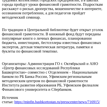
трудовых коллективах городских предприятий, а в школах
города пройдут уроки финансовой грамотности. Подросткам
расскажут о рисках дроперства, мошенничестве в интернете,
осознанном потреблении, а для педагогов пройдет
методический семинар.
По традиции в Центральной библиотеке будет открыт уголок
финансовой грамотности. В книжный фонд будут переданы
популярные книги о личных финансах, планировании
бюджета, инвестициях, бестселлеры известных финансовых
экспертов, детская тематическая литература, памятки и
буклеты по финансовой тематике.
Организаторы: Администрация ГО г. Октябрьский и АНО
«Центр финансовых исследований Республики
Башкортостан» совместно с Отделением – Национальным
банком по РБ Банка России, Уфимским региональным
методическим центром по финансовой грамотности
Института развития образования РБ, Уфимским филиалом
Финансового университета и Сбербанком.
Источник
статьи:
https://minfin.bashkortostan.ru/presscenter/news/716915/