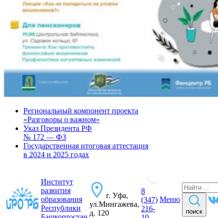
Региональный компонент проекта
«Разговоры о важном»
Указ Президента РФ
№ 172 — ФЗ
Государственная итоговая аттестация
в 2024 и 2025 годах
Институт
развития
8
г. Уфа,
образования
Меню
(347)
ул.Мингажева,
Республики
216-
поиск
д. 120
Башкортостан
10-