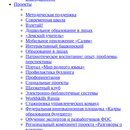
Проекты
Методическая поддержка
Современная школа
Взлетай!
Дошкольное образование в лицах
«Земский учитель»
Мобильное приложение «Салям»
Интерактивный башкирский
Образование в лицах
Патриотическое воспитание: опыт, проблемы,
перспективы
Портал «Мир родного языка»
Профилактика буллинга
Профориентация
Социальные проекты
Шахматный клуб
Электронно-библиотечные системы
Worldskills Russia
Стажировка управленческих команд
Федеральная инновационная площадка «Кадры
образования будущего»
Обучение экспертов и разработчиков ФОС
Региональный компонент проекта «Разговоры о
важном»