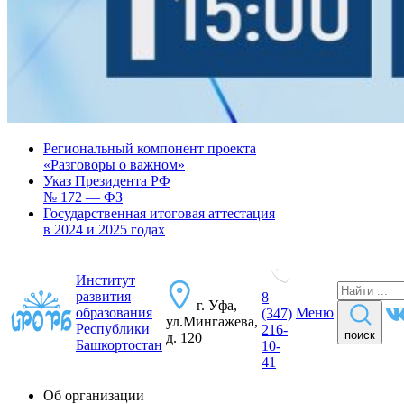
Региональный компонент проекта
«Разговоры о важном»
Указ Президента РФ
№ 172 — ФЗ
Государственная итоговая аттестация
в 2024 и 2025 годах
Институт
развития
8
г. Уфа,
образования
Меню
(347)
ул.Мингажева,
Республики
216-
поиск
д. 120
Башкортостан
10-
41
Об организации