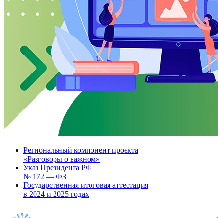
Региональный компонент проекта
«Разговоры о важном»
Указ Президента РФ
№ 172 — ФЗ
Государственная итоговая аттестация
в 2024 и 2025 годах