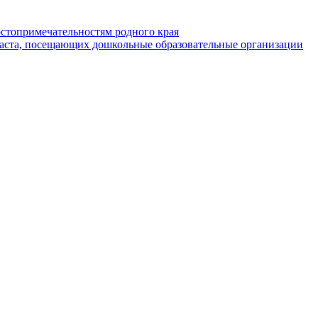
стопримечательностям родного края
раста, посещающих дошкольные образовательные организации