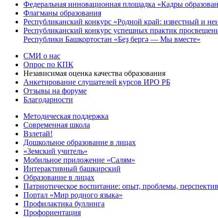
Федеральная инновационная площадка «Кадры образован
Флагманы образования
Республиканский конкурс «Родной край: известный и не
Республиканский конкурс успешных практик просвещения
Республики Башкортостан «Беҙ бергә — Мы вместе»
СМИ о нас
Опрос по КПК
Независимая оценка качества образования
Анкетирование слушателей курсов ИРО РБ
Отзывы на форуме
Благодарности
Методическая поддержка
Современная школа
Взлетай!
Дошкольное образование в лицах
«Земский учитель»
Мобильное приложение «Салям»
Интерактивный башкирский
Образование в лицах
Патриотическое воспитание: опыт, проблемы, перспекти
Портал «Мир родного языка»
Профилактика буллинга
Профориентация