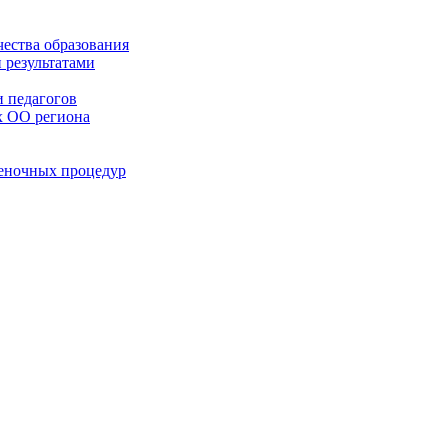
чества образования
 результатами
 педагогов
х ОО региона
ценочных процедур