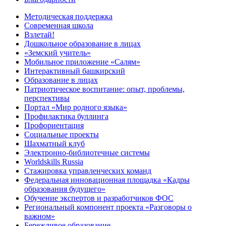
Методическая поддержка
Современная школа
Взлетай!
Дошкольное образование в лицах
«Земский учитель»
Мобильное приложение «Салям»
Интерактивный башкирский
Образование в лицах
Патриотическое воспитание: опыт, проблемы,
перспективы
Портал «Мир родного языка»
Профилактика буллинга
Профориентация
Социальные проекты
Шахматный клуб
Электронно-библиотечные системы
Worldskills Russia
Стажировка управленческих команд
Федеральная инновационная площадка «Кадры
образования будущего»
Обучение экспертов и разработчиков ФОС
Региональный компонент проекта «Разговоры о
важном»
Бережливое образование