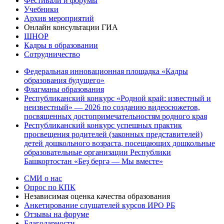
Фестивали и форумы
Учебники
Архив мероприятий
Онлайн консультации ГИА
ШНОР
Кадры в образовании
Сотрудничество
Федеральная инновационная площадка «Кадры
образования будущего»
Флагманы образования
Республиканский конкурс «Родной край: известный и
неизвестный» — 2026 по созданию видеосюжетов,
посвященных достопримечательностям родного края
Республиканский конкурс успешных практик
просвещения родителей (законных представителей)
детей дошкольного возраста, посещающих дошкольные
образовательные организации Республики
Башкортостан «Беҙ бергә — Мы вместе»
СМИ о нас
Опрос по КПК
Независимая оценка качества образования
Анкетирование слушателей курсов ИРО РБ
Отзывы на форуме
Благодарности