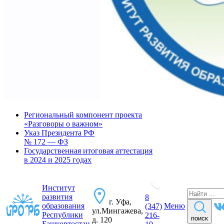
Региональный компонент проекта
«Разговоры о важном»
Указ Президента РФ
№ 172 — ФЗ
Государственная итоговая аттестация
в 2024 и 2025 годах
Институт
развития
8
г. Уфа,
образования
Меню
(347)
ул.Мингажева,
Республики
216-
поиск
д. 120
Башкортостан