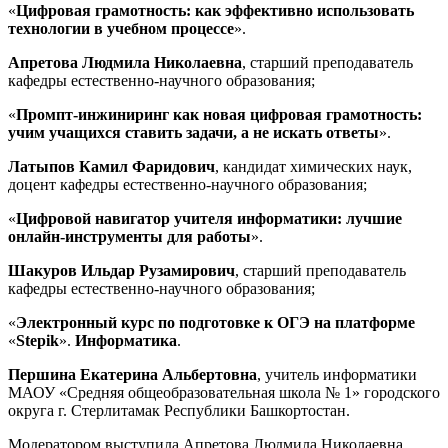
«
Цифровая грамотность: как эффективно использовать
технологии в учебном процессе
».
Апретова Людмила Николаевна
, старший преподаватель
кафедры естественно-научного образования;
«
Промпт-инжиниринг как новая цифровая грамотность:
учим учащихся ставить задачи, а не искать ответы
».
Латыпов Камил Фаридович
, кандидат химических наук,
доцент кафедры естественно-научного образования;
«
Цифровой навигатор учителя информатики: лучшие
онлайн-инструменты для работы
».
Шакуров Ильдар Рузамирович
, старший преподаватель
кафедры естественно-научного образования;
«
Электронный курс по подготовке к ОГЭ на платформе
«
Stepik
».
Информатика
.
Першина Екатерина Альбертовна
, учитель информатики
МАОУ «Средняя общеобразовательная школа № 1» городского
округа г. Стерлитамак Республики Башкортостан.
Модератором выступила Апретова Людмила Николаевна,