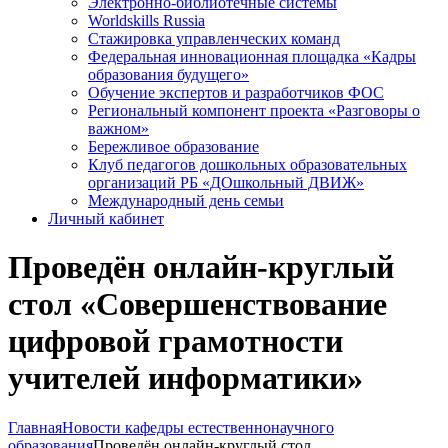
Электронно-библиотечные системы
Worldskills Russia
Стажировка управленческих команд
Федеральная инновационная площадка «Кадры
образования будущего»
Обучение экспертов и разработчиков ФОС
Региональный компонент проекта «Разговоры о
важном»
Бережливое образование
Клуб педагогов дошкольных образовательных
организаций РБ «ДОшкольный ДВИЖ»
Международный день семьи
Личный кабинет
Проведён онлайн-круглый
стол «Совершенствование
цифровой грамотности
учителей информатики»
Главная
Новости кафедры естественнонаучного
образования
Проведён онлайн-круглый стол