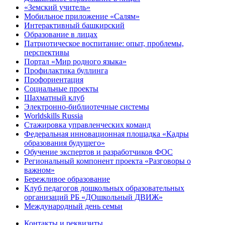
«Земский учитель»
Мобильное приложение «Салям»
Интерактивный башкирский
Образование в лицах
Патриотическое воспитание: опыт, проблемы,
перспективы
Портал «Мир родного языка»
Профилактика буллинга
Профориентация
Социальные проекты
Шахматный клуб
Электронно-библиотечные системы
Worldskills Russia
Стажировка управленческих команд
Федеральная инновационная площадка «Кадры
образования будущего»
Обучение экспертов и разработчиков ФОС
Региональный компонент проекта «Разговоры о
важном»
Бережливое образование
Клуб педагогов дошкольных образовательных
организаций РБ «ДОшкольный ДВИЖ»
Международный день семьи
Контакты и реквизиты