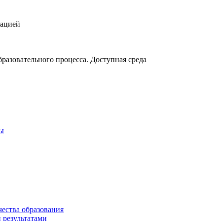
зацией
разовательного процесса. Доступная среда
ты
чества образования
 результатами