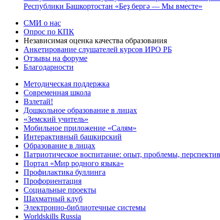
Республики Башкортостан «Беҙ бергә — Мы вместе»
СМИ о нас
Опрос по КПК
Независимая оценка качества образования
Анкетирование слушателей курсов ИРО РБ
Отзывы на форуме
Благодарности
Методическая поддержка
Современная школа
Взлетай!
Дошкольное образование в лицах
«Земский учитель»
Мобильное приложение «Салям»
Интерактивный башкирский
Образование в лицах
Патриотическое воспитание: опыт, проблемы, перспекти
Портал «Мир родного языка»
Профилактика буллинга
Профориентация
Социальные проекты
Шахматный клуб
Электронно-библиотечные системы
Worldskills Russia