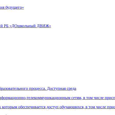
ия будущего»
аций РБ «ДОшкольный ДВИЖ»
разовательного процесса. Доступная среда
формационно-телекоммуникационным сетям, в том числе присп
к которым обеспечивается доступ обучающихся, в том числе пр