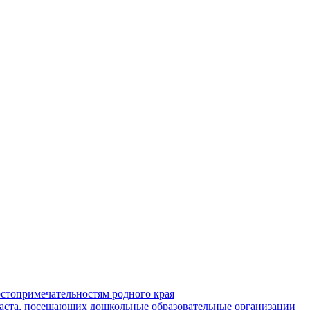
стопримечательностям родного края
раста, посещающих дошкольные образовательные организации