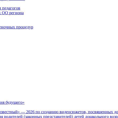
 педагогов
х ОО региона
ценочных процедур
ия будущего»
известный» — 2026 по созданию видеосюжетов, посвященных до
 родителей (законных представителей) детей дошкольного воз