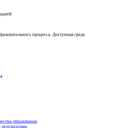
зацией
разовательного процесса. Доступная среда
ты
чества образования
 результатами