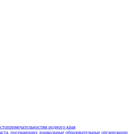
стопримечательностям родного края
раста, посещающих дошкольные образовательные организации