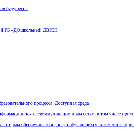
ия будущего»
аций РБ «ДОшкольный ДВИЖ»
разовательного процесса. Доступная среда
формационно-телекоммуникационным сетям, в том числе присп
к которым обеспечивается доступ обучающихся, в том числе пр