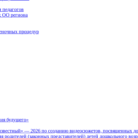
 педагогов
х ОО региона
ценочных процедур
ия будущего»
известный» — 2026 по созданию видеосюжетов, посвященных до
 родителей (законных представителей) детей дошкольного воз