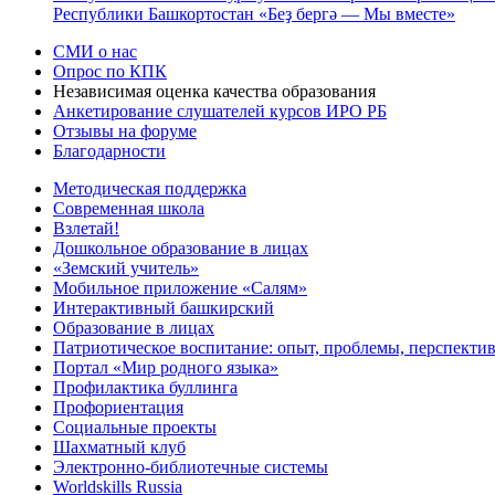
Республики Башкортостан «Беҙ бергә — Мы вместе»
СМИ о нас
Опрос по КПК
Независимая оценка качества образования
Анкетирование слушателей курсов ИРО РБ
Отзывы на форуме
Благодарности
Методическая поддержка
Современная школа
Взлетай!
Дошкольное образование в лицах
«Земский учитель»
Мобильное приложение «Салям»
Интерактивный башкирский
Образование в лицах
Патриотическое воспитание: опыт, проблемы, перспекти
Портал «Мир родного языка»
Профилактика буллинга
Профориентация
Социальные проекты
Шахматный клуб
Электронно-библиотечные системы
Worldskills Russia