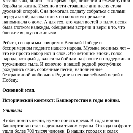
Казалось бы, война – это время горя, лишений и ежеминутной
борьбы за жизнь. Именно в эти страшные дни песня стала
духовной опорой. Она помогала солдату собраться с силами
перед атакой, давала отдых на коротком привале и
напоминала о доме. А для тех, кто ждал вестей в тылу, песня
была глотком надежды, обещанием встречи и веры в то, что
близкие вернутся живыми.
Ребята, сегодня мы говорим о Великой Победе и
беспримерном подвиге нашего народа. Музыка военных лет –
это не просто набор нот и слов. Это летопись эпохи, голос
народа, который давал силы бойцам на фронте и поддерживал
тружеников тыла. И конечно, в нашей родной республике
рождались свои, особенные песни, наполненные
безграничной любовью к Родине и непоколебимой верой в
Победу.
Основной этап.
Исторический контекст: Башкортостан в годы войны.
Учитель:
Чтобы понять песни, нужно понять время. В годы войны
Башкортостан стал надежным тылом страны. Отсюда на фронт
ушли более 700 тысяч человек. В наших городах и селах