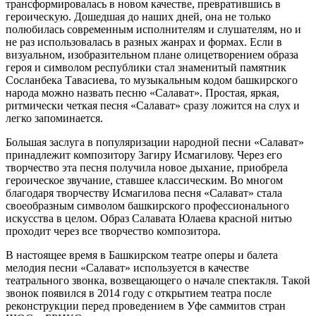
трансформировалась в новом качестве, превратившись в
героическую. Дошедшая до наших дней, она не только
полюбилась современным исполнителям и слушателям, но и
не раз использовалась в разных жанрах и формах. Если в
визуальном, изобразительном плане олицетворением образа
героя и символом республики стал знаменитый памятник
Сосланбека Тавасиева, то музыкальным кодом башкирского
народа можно назвать песню «Салават». Простая, яркая,
ритмически четкая песня «Салават» сразу ложится на слух и
легко запоминается.
Большая заслуга в популяризации народной песни «Салават»
принадлежит композитору Загиру Исмагилову. Через его
творчество эта песня получила новое дыхание, приобрела
героическое звучание, ставшее классическим. Во многом
благодаря творчеству Исмагилова песня «Салават» стала
своеобразным символом башкирского профессионального
искусства в целом. Образ Салавата Юлаева красной нитью
проходит через все творчество композитора.
В настоящее время в Башкирском театре оперы и балета
мелодия песни «Салават» используется в качестве
театрального звонка, возвещающего о начале спектакля. Такой
звонок появился в 2014 году с открытием театра после
реконструкции перед проведением в Уфе саммитов стран