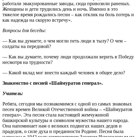
работали эвакуированные заводы, сюда привозили раненых.
Женщины и дети трудились день и ночь. Именно в это
тяжелое время рождались песни ‒ как отклик на боль потерь и
как надежда на скорую встречу».
Вопросы для беседы:
— Как вы думаете, о чем могли петь люди в тылу? О чем –
солдаты на передовой?
— Как вы думаете, почему люди продолжали верить в Победу
несмотря на трудности?
— Какой вклад мог внести каждый человек в общее дело?
Знакомство с песней «Шаймуратов генерал».
Учитель:
Ребята, сегодня мы познакомимся с одной из самых знаковых
песен времен Великой Отечественной войны – «Шаймуратов
генерал». Эта песня стала настоящей жемчужиной
башкирской культуры и символом мужества нашего народа.
Она напоминает нам о великих подвигах наших дедов и
прадедов, о силе духа и преданности Родине. Песня была
написана в 1942 году композитором Загиром Исмагиловым на