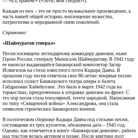
— «Ел, ерәнем!» («Лети, мой гнедой!»).
Каждая из них ‒ это не просто музыкальное произведение, а
часть нашей общей истории, воплощение мужества,
патриотизма и неразрывной связи поколений.
Справочно:
«Шаймуратов генерал»
Песня посвящена легендарному командиру дивизии, ныне
Герою России, генералу Минигали Шаймуратову. В 1942 году
ее написал выдающийся башкирский композитор Загир
Исмагилов на стихи известного поэта Кадыра Даяна. В
прошлом году песня отметила свое 80-летие: впервые песню
исполнил солист Башкирского театра оперы и балета
Габдрахман Хабибуллин. Это было в марте 1942 года на
торжествах, приуроченных к отправке дивизии на фронт. С
тех пор песня стала популярной, почти народной. Написанная
по типу «Священной войны» Александрова, она стала
символом героических башкирских воинов.
В поэтическом сборнике Кадыра Даяна под стихами песни,
состоящими из трех куплетов, обозначена дата – 1945 год.
Однако, как отмечается в книге «Башкирская дивизия», работа
над текстом велась автором и позже. После критики поэт