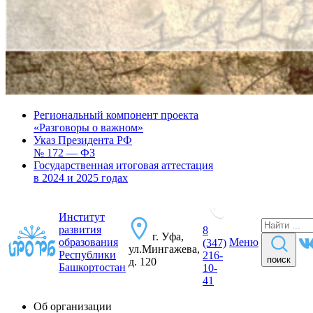
Региональный компонент проекта
«Разговоры о важном»
Указ Президента РФ
№ 172 — ФЗ
Государственная итоговая аттестация
в 2024 и 2025 годах
Институт
развития
8
г. Уфа,
образования
Меню
(347)
ул.Мингажева,
Республики
216-
поиск
д. 120
Башкортостан
10-
41
Об организации