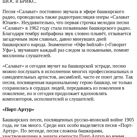
ШОС и БРИКС.
Песня «Салават» постоянно звучала в эфире башкирского
радио, проводилась также радиотрансляция оперы «Салават
Юлаев». Неудивительно, что первая строчка мелодии песни
«Салават» в 1962 году стала позывными башкирского радио.
Благодаря тембру вибрафона звук словно плывёт, отзывается
загадочным эхом славных, давно минувших дней
башкирского народа. Знаменитое «Өфө һөйләй» («Говорит
Уфа»), звучавшее каждый раз следом за позывными, помнят
миллионы слушателей.
«Салават» и сегодня звучит на башкирской эстраде, песню
можно послушать в исполнении многих профессиональных и
самодеятельных артистов, ансамблей, часто ее поют дети. Так
песня, посвященная национальному герою башкир, не только
сохранилась в сердцах людей, передаваясь из поколения в
поколение, но и сегодня продолжает вдохновлять
композиторов, исполнителей и слушателей.
«Порт-Артур»
Башкирских песен, посвященных русско-японской войне 1905
года, не так много. Среди них особо выделяется песня «Порт-
Артур». По легенде, песня сложена башкирами,
участвовавшими в защите крепости Порт-Артур во время