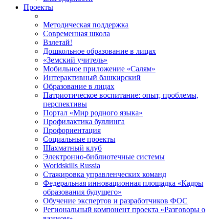
Проекты
Методическая поддержка
Современная школа
Взлетай!
Дошкольное образование в лицах
«Земский учитель»
Мобильное приложение «Салям»
Интерактивный башкирский
Образование в лицах
Патриотическое воспитание: опыт, проблемы,
перспективы
Портал «Мир родного языка»
Профилактика буллинга
Профориентация
Социальные проекты
Шахматный клуб
Электронно-библиотечные системы
Worldskills Russia
Стажировка управленческих команд
Федеральная инновационная площадка «Кадры
образования будущего»
Обучение экспертов и разработчиков ФОС
Региональный компонент проекта «Разговоры о
важном»