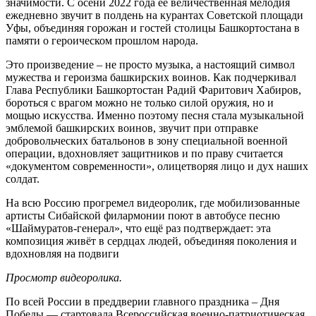
значимости. С осени 2022 года ее величественная мелодия
ежедневно звучит в полдень на курантах Советской площади
Уфы, объединяя горожан и гостей столицы Башкортостана в
памяти о героическом прошлом народа.
Это произведение ‒ не просто музыка, а настоящий символ
мужества и героизма башкирских воинов. Как подчеркивал
Глава Республики Башкортостан Радий Фаритович Хабиров,
бороться с врагом можно не только силой оружия, но и
мощью искусства. Именно поэтому песня стала музыкальной
эмблемой башкирских воинов, звучит при отправке
добровольческих батальонов в зону специальной военной
операции, вдохновляет защитников и по праву считается
«документом современности», олицетворяя лицо и дух наших
солдат.
На всю Россию прогремел видеоролик, где мобилизованные
артисты Сибайской филармонии поют в автобусе песню
«Шаймуратов-генерал», что ещё раз подтверждает: эта
композиция живёт в сердцах людей, объединяя поколения и
вдохновляя на подвиги
Просмотр видеоролика.
По всей России в преддверии главного праздника – Дня
Победы — стартовала Всероссийская военно-патриотическая