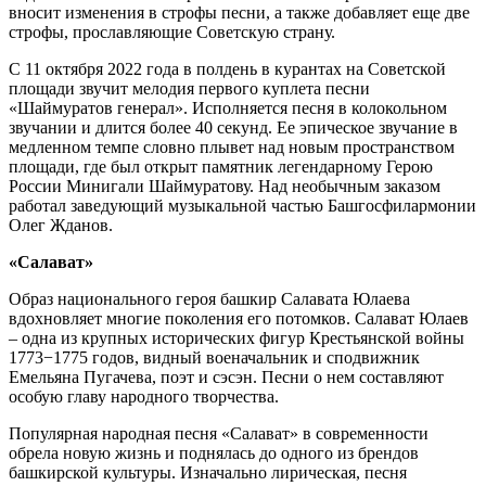
вносит изменения в строфы песни, а также добавляет еще две
строфы, прославляющие Советскую страну.
С 11 октября 2022 года в полдень в курантах на Советской
площади звучит мелодия первого куплета песни
«Шаймуратов генерал». Исполняется песня в колокольном
звучании и длится более 40 секунд. Ее эпическое звучание в
медленном темпе словно плывет над новым пространством
площади, где был открыт памятник легендарному Герою
России Минигали Шаймуратову. Над необычным заказом
работал заведующий музыкальной частью Башгосфилармонии
Олег Жданов.
«Салават»
Образ национального героя башкир Салавата Юлаева
вдохновляет многие поколения его потомков. Салават Юлаев
– одна из крупных исторических фигур Крестьянской войны
1773−1775 годов, видный военачальник и сподвижник
Емельяна Пугачева, поэт и сэсэн. Песни о нем составляют
особую главу народного творчества.
Популярная народная песня «Салават» в современности
обрела новую жизнь и поднялась до одного из брендов
башкирской культуры. Изначально лирическая, песня