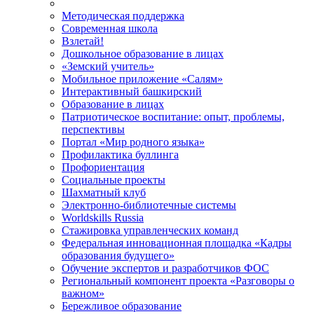
Методическая поддержка
Современная школа
Взлетай!
Дошкольное образование в лицах
«Земский учитель»
Мобильное приложение «Салям»
Интерактивный башкирский
Образование в лицах
Патриотическое воспитание: опыт, проблемы,
перспективы
Портал «Мир родного языка»
Профилактика буллинга
Профориентация
Социальные проекты
Шахматный клуб
Электронно-библиотечные системы
Worldskills Russia
Стажировка управленческих команд
Федеральная инновационная площадка «Кадры
образования будущего»
Обучение экспертов и разработчиков ФОС
Региональный компонент проекта «Разговоры о
важном»
Бережливое образование