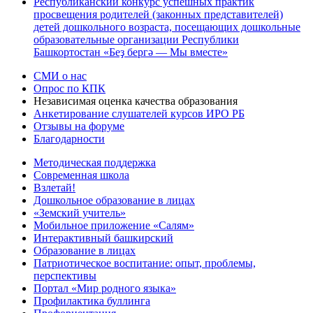
Республиканский конкурс успешных практик
просвещения родителей (законных представителей)
детей дошкольного возраста, посещающих дошкольные
образовательные организации Республики
Башкортостан «Беҙ бергә — Мы вместе»
СМИ о нас
Опрос по КПК
Независимая оценка качества образования
Анкетирование слушателей курсов ИРО РБ
Отзывы на форуме
Благодарности
Методическая поддержка
Современная школа
Взлетай!
Дошкольное образование в лицах
«Земский учитель»
Мобильное приложение «Салям»
Интерактивный башкирский
Образование в лицах
Патриотическое воспитание: опыт, проблемы,
перспективы
Портал «Мир родного языка»
Профилактика буллинга