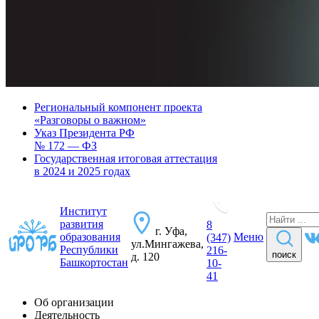
Региональный компонент проекта
«Разговоры о важном»
Указ Президента РФ
№ 172 — ФЗ
Государственная итоговая аттестация
в 2024 и 2025 годах
Институт
развития
8
г. Уфа,
образования
Меню
(347)
ул.Мингажева,
Республики
216-
поиск
д. 120
Башкортостан
10-
41
Об организации
Деятельность