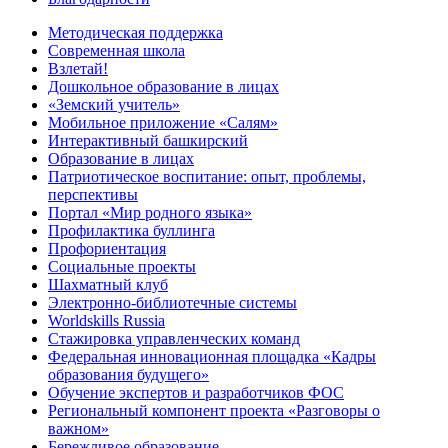
Методическая поддержка
Современная школа
Взлетай!
Дошкольное образование в лицах
«Земский учитель»
Мобильное приложение «Салям»
Интерактивный башкирский
Образование в лицах
Патриотическое воспитание: опыт, проблемы,
перспективы
Портал «Мир родного языка»
Профилактика буллинга
Профориентация
Социальные проекты
Шахматный клуб
Электронно-библиотечные системы
Worldskills Russia
Стажировка управленческих команд
Федеральная инновационная площадка «Кадры
образования будущего»
Обучение экспертов и разработчиков ФОС
Региональный компонент проекта «Разговоры о
важном»
Бережливое образование