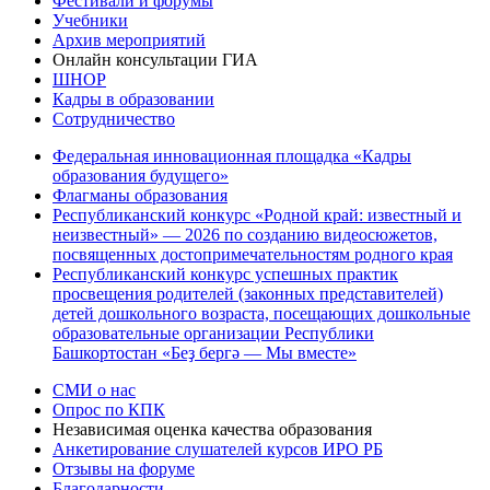
Фестивали и форумы
Учебники
Архив мероприятий
Онлайн консультации ГИА
ШНОР
Кадры в образовании
Сотрудничество
Федеральная инновационная площадка «Кадры
образования будущего»
Флагманы образования
Республиканский конкурс «Родной край: известный и
неизвестный» — 2026 по созданию видеосюжетов,
посвященных достопримечательностям родного края
Республиканский конкурс успешных практик
просвещения родителей (законных представителей)
детей дошкольного возраста, посещающих дошкольные
образовательные организации Республики
Башкортостан «Беҙ бергә — Мы вместе»
СМИ о нас
Опрос по КПК
Независимая оценка качества образования
Анкетирование слушателей курсов ИРО РБ
Отзывы на форуме
Благодарности