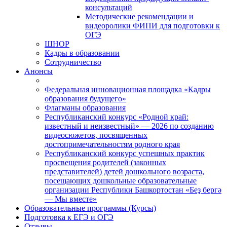
консультаций
Методические рекомендации и
видеоролики ФИПИ для подготовки к
ОГЭ
ШНОР
Кадры в образовании
Сотрудничество
Анонсы
Федеральная инновационная площадка «Кадры
образования будущего»
Флагманы образования
Республиканский конкурс «Родной край:
известный и неизвестный» — 2026 по созданию
видеосюжетов, посвященных
достопримечательностям родного края
Республиканский конкурс успешных практик
просвещения родителей (законных
представителей) детей дошкольного возраста,
посещающих дошкольные образовательные
организации Республики Башкортостан «Беҙ бергә
— Мы вместе»
Образовательные программы (Курсы)
Подготовка к ЕГЭ и ОГЭ
Отзывы