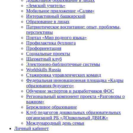
Дошкольное образование в лицах
«Земский учитель»
Мобильное приложение «Салям»
Интерактивный башкирский
Образование в лицах
Патриотическое воспитание: опыт, проблемы,
перспективы
Портал «Мир родного языка»
Профилактика буллинга
Профориентация
Социальные проекты
Шахматный клуб
Электронно-библиотечные системы
Worldskills Russia
Стажировка управленческих команд
Федеральная инновационная площадка «Кадры
образования будущего»
Обучение экспертов и разработчиков ФОС
Региональный компонент проекта «Разговоры о
важном»
Бережливое образование
Клуб педагогов дошкольных образовательных
организаций РБ «ДОшкольный ДВИЖ»
Международный день семьи
Личный кабинет