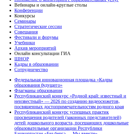
Вебинары и онлайн-круглые столы
Конференции
Конкурсы
Семинары
Стратегические сессии
Совещания
Фестивали и форумы
Учебники
Архив мероприятий
Онлайн консультации ГИА
ШНОР
Кадры в образовании
Сотрудничество
Федеральная инновационная площадка «Кадры
образования будущего»
Флагманы образования
Республиканский конкурс «Родной край: известный и
неизвестный» — 2026 по созданию видеосюжетов,
посвященных достопримечательностям родного края
Республиканский конкурс успешных практик
просвещения родителей (законных представителей)
детей дошкольного возраста, посещающих дошкольные
образовательные организации Республики
Башкортостан «Беҙ бергә — Мы вместе»