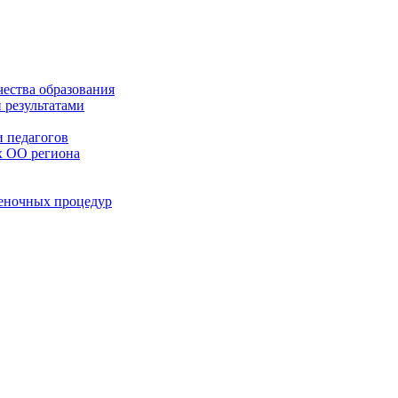
чества образования
 результатами
 педагогов
х ОО региона
ценочных процедур