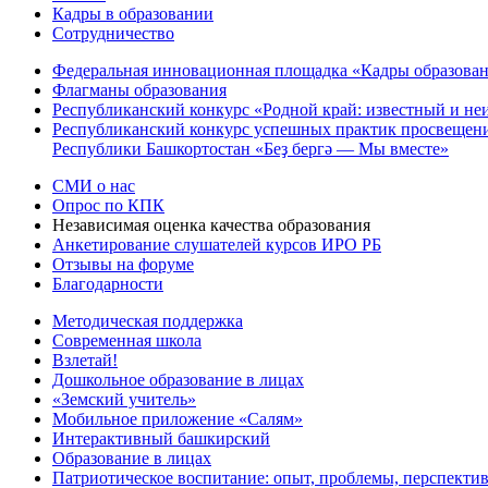
Кадры в образовании
Сотрудничество
Федеральная инновационная площадка «Кадры образован
Флагманы образования
Республиканский конкурс «Родной край: известный и не
Республиканский конкурс успешных практик просвещения
Республики Башкортостан «Беҙ бергә — Мы вместе»
СМИ о нас
Опрос по КПК
Независимая оценка качества образования
Анкетирование слушателей курсов ИРО РБ
Отзывы на форуме
Благодарности
Методическая поддержка
Современная школа
Взлетай!
Дошкольное образование в лицах
«Земский учитель»
Мобильное приложение «Салям»
Интерактивный башкирский
Образование в лицах
Патриотическое воспитание: опыт, проблемы, перспекти