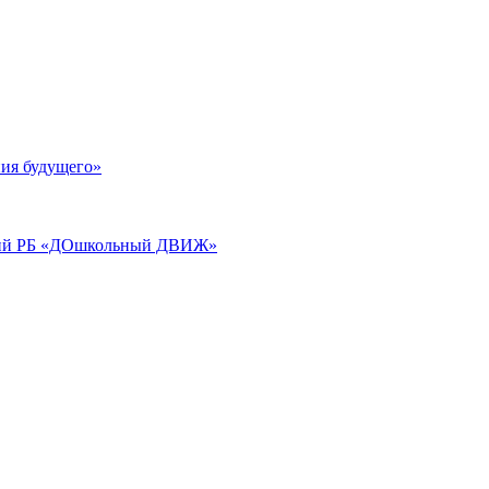
ия будущего»
аций РБ «ДОшкольный ДВИЖ»