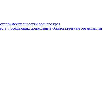
стопримечательностям родного края
раста, посещающих дошкольные образовательные организации