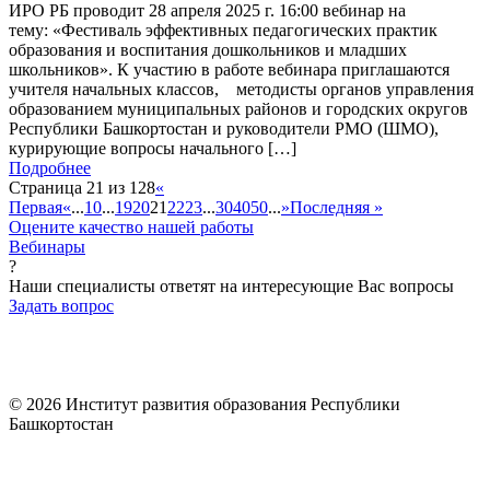
ИРО РБ проводит 28 апреля 2025 г. 16:00 вебинар на
тему: «Фестиваль эффективных педагогических практик
образования и воспитания дошкольников и младших
школьников». К участию в работе вебинара приглашаются
учителя начальных классов, методисты органов управления
образованием муниципальных районов и городских округов
Республики Башкортостан и руководители РМО (ШМО),
курирующие вопросы начального […]
Подробнее
Страница 21 из 128
«
Первая
«
...
10
...
19
20
21
22
23
...
30
40
50
...
»
Последняя »
Оцените качество нашей работы
Вебинары
?
Наши специалисты ответят на интересующие Вас вопросы
Задать вопрос
© 2026 Институт развития образования Республики
Башкортостан