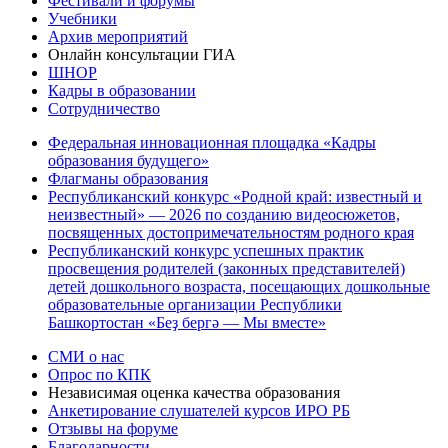
Фестивали и форумы
Учебники
Архив мероприятий
Онлайн консультации ГИА
ШНОР
Кадры в образовании
Сотрудничество
Федеральная инновационная площадка «Кадры
образования будущего»
Флагманы образования
Республиканский конкурс «Родной край: известный и
неизвестный» — 2026 по созданию видеосюжетов,
посвященных достопримечательностям родного края
Республиканский конкурс успешных практик
просвещения родителей (законных представителей)
детей дошкольного возраста, посещающих дошкольные
образовательные организации Республики
Башкортостан «Беҙ бергә — Мы вместе»
СМИ о нас
Опрос по КПК
Независимая оценка качества образования
Анкетирование слушателей курсов ИРО РБ
Отзывы на форуме
Благодарности