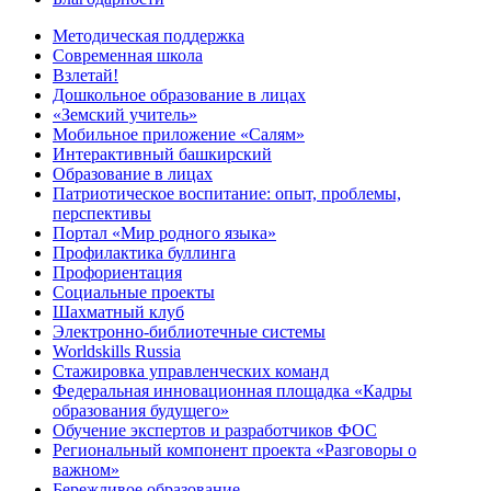
Методическая поддержка
Современная школа
Взлетай!
Дошкольное образование в лицах
«Земский учитель»
Мобильное приложение «Салям»
Интерактивный башкирский
Образование в лицах
Патриотическое воспитание: опыт, проблемы,
перспективы
Портал «Мир родного языка»
Профилактика буллинга
Профориентация
Социальные проекты
Шахматный клуб
Электронно-библиотечные системы
Worldskills Russia
Стажировка управленческих команд
Федеральная инновационная площадка «Кадры
образования будущего»
Обучение экспертов и разработчиков ФОС
Региональный компонент проекта «Разговоры о
важном»
Бережливое образование