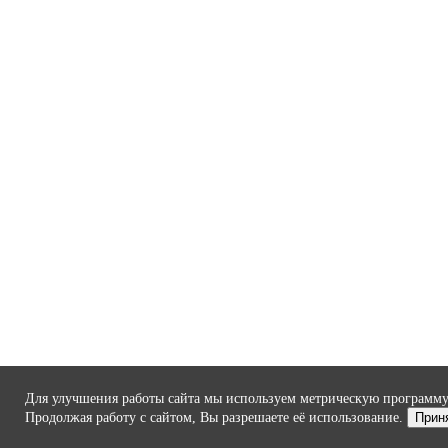
Для улучшения работы сайта мы используем метрическую программу
Продолжая работу с сайтом, Вы разрешаете её использование.
Прин