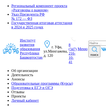
Региональный компонент проекта
«Разговоры о важном»
Указ Президента РФ
№ 172 — ФЗ
Государственная итоговая аттестация
в 2024 и 2025 годах
Институт
развития
8
г. Уфа,
образования
Меню
(347)
ул.Мингажева,
Республики
216-
поиск
д. 120
Башкортостан
10-
41
Об организации
Деятельность
Анонсы
Образовательные программы (Курсы)
Подготовка к ЕГЭ и ОГЭ
Отзывы
Проекты
Личный кабинет