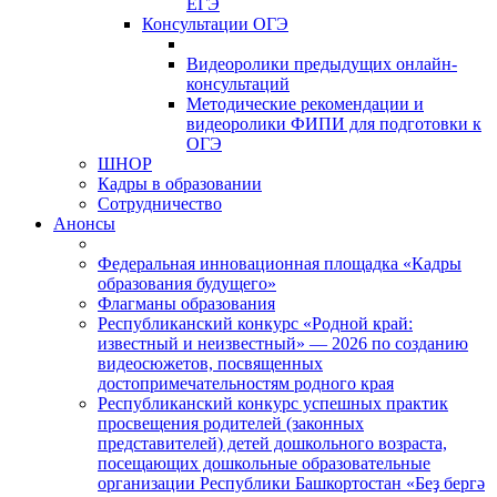
ЕГЭ
Консультации ОГЭ
Видеоролики предыдущих онлайн-
консультаций
Методические рекомендации и
видеоролики ФИПИ для подготовки к
ОГЭ
ШНОР
Кадры в образовании
Сотрудничество
Анонсы
Федеральная инновационная площадка «Кадры
образования будущего»
Флагманы образования
Республиканский конкурс «Родной край:
известный и неизвестный» — 2026 по созданию
видеосюжетов, посвященных
достопримечательностям родного края
Республиканский конкурс успешных практик
просвещения родителей (законных
представителей) детей дошкольного возраста,
посещающих дошкольные образовательные
организации Республики Башкортостан «Беҙ бергә