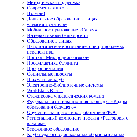
Методическая поддержка
Современная школа
Взлетай!
Дошкольное образование в лицах
«Земский учитель»
Мобильное приложение «Салям»
Интерактивный башкирский
Образование в лицах
Патриотическое воспитание: опыт, проблемы,
перспективы
Портал «Мир родного языка»
Профилактика буллинга
Профориентация
Социальные проекты
Шахматный клуб
Электронно-библиотечные системы
Worldskills Russia
Стажировка управленческих команд
Федеральная инновационная площадка «Кадры
образования будущего»
Обучение экспертов и разработчиков ФОС
Региональный компонент проекта «Разговоры о
важном»
Бережливое образование
Клуб педагогов дошкольных образовательных