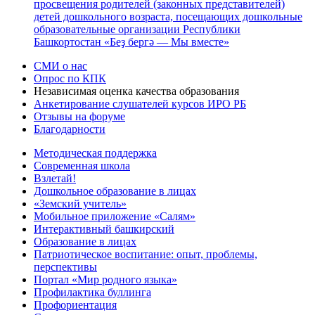
просвещения родителей (законных представителей)
детей дошкольного возраста, посещающих дошкольные
образовательные организации Республики
Башкортостан «Беҙ бергә — Мы вместе»
СМИ о нас
Опрос по КПК
Независимая оценка качества образования
Анкетирование слушателей курсов ИРО РБ
Отзывы на форуме
Благодарности
Методическая поддержка
Современная школа
Взлетай!
Дошкольное образование в лицах
«Земский учитель»
Мобильное приложение «Салям»
Интерактивный башкирский
Образование в лицах
Патриотическое воспитание: опыт, проблемы,
перспективы
Портал «Мир родного языка»
Профилактика буллинга
Профориентация