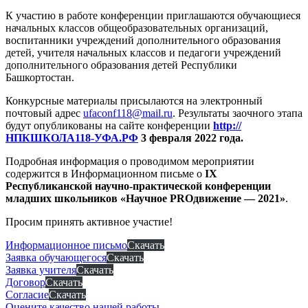
К участию в работе конференции приглашаются обучающиеся
начальных классов общеобразовательных организаций,
воспитанники учреждений дополнительного образования
детей, учителя начальных классов и педагоги учреждений
дополнительного образования детей Республики
Башкортостан.
Конкурсные материалы присылаются на электронный
почтовый адрес
ufaconf118@mail.ru
. Результаты заочного этапа
будут опубликованы на сайте конференции
http://
НПКШКОЛА118-УФА.РФ
3 февраля 2022 года.
Подробная информация о проводимом мероприятии
содержится в Информационном письме о
IX
Республиканской научно-практической конференции
младших школьников «Научное
PRO
движение — 2021»
.
Просим принять активное участие!
Информационное письмо
Скачать
Заявка обучающегося
Скачать
Заявка учителя
Скачать
Договор
Скачать
Согласие
Скачать
Оцените качество нашей работы