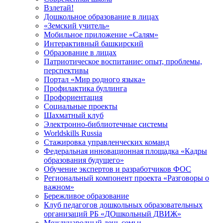
Взлетай!
Дошкольное образование в лицах
«Земский учитель»
Мобильное приложение «Салям»
Интерактивный башкирский
Образование в лицах
Патриотическое воспитание: опыт, проблемы,
перспективы
Портал «Мир родного языка»
Профилактика буллинга
Профориентация
Социальные проекты
Шахматный клуб
Электронно-библиотечные системы
Worldskills Russia
Стажировка управленческих команд
Федеральная инновационная площадка «Кадры
образования будущего»
Обучение экспертов и разработчиков ФОС
Региональный компонент проекта «Разговоры о
важном»
Бережливое образование
Клуб педагогов дошкольных образовательных
организаций РБ «ДОшкольный ДВИЖ»
Международный день семьи