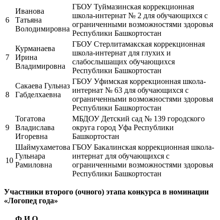
ГБОУ Туймазинская коррекционная
Иванова
школа-интернат № 2 для обучающихся с
6
Татьяна
ограниченными возможностями здоровья
Володимировна
Республики Башкортостан
ГБОУ Стерлитамакская коррекционная
Курманаева
школа-интернат для глухих и
7
Ирина
слабослышащих обучающихся
Владимировна
Республики Башкортостан
ГБОУ Уфимская коррекционная школа-
Сакаева Гульназ
интернат № 63 для обучающихся с
8
Габделхаевна
ограниченными возможностями здоровья
Республики Башкортостан
Тогатова
МБДОУ Детский сад № 139 городского
9
Владислава
округа город Уфа Республики
Игоревна
Башкортостан
Шаймухаметова
ГБОУ Бакалинская коррекционная школа-
Гульнара
интернат для обучающихся с
10
Рамиловна
ограниченными возможностями здоровья
Республики Башкортостан
Участники второго (очного) этапа конкурса в номинации
«Логопед года»
Ф.И.О.