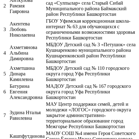
Аиткулова
сад «Сулпылар» села Старый Сибай
2
Рамзия
Муниципального района Баймакский
Гаяровна
район Республики Башкортостан
ГБОУ Уфимская коррекционная школа-
Акентева
интернат № 63 для обучающихся с
3
Любовь
ограниченными возможностями здоровья
Николаевна
Республики Башкортостан
МБДОУ Детский сад № 3 «Петушок» села
Ахметзянова
Кушнаренково муниципального района
4
Альбина
Кушнаренковский район Республики
Дамировна
Башкортостан
Ахметшина
МБДОУ Детский сад № 110 городского
5
Динара
округа город Уфа Республики
Камилевна
Башкортостан
Батурина
МАДОУ Детский сад № 167 городского
6
Евгения
округа город Уфа Республики
Александровна
Башкортостан
МАУ Центр поддержки семей, детей и
молодежи «ЛОГОС» городского округа
Зудина Нталья
7
закрытое административно-
Равилевна
территориальное образование город
Межгорье Республики Башкортостан
МАОУ СОШ №4 имени Героя Советского
Кашпфутдинова
Союза Ёлкина Ивана Сергеевича города