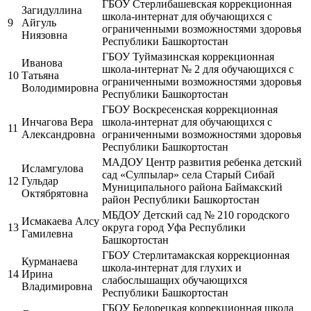
ГБОУ Стерлибашевская коррекционная
Загидуллина
школа-интернат для обучающихся с
9
Айгуль
ограниченными возможностями здоровья
Ниязовна
Республики Башкортостан
ГБОУ Туймазинская коррекционная
Иванова
школа-интернат № 2 для обучающихся с
10
Татьяна
ограниченными возможностями здоровья
Володимировна
Республики Башкортостан
ГБОУ Воскресенская коррекционная
Инчагова Вера
школа-интернат для обучающихся с
11
Александровна
ограниченными возможностями здоровья
Республики Башкортостан
МАДОУ Центр развития ребенка детский
Исламгулова
сад «Сулпылар» села Старый Сибай
12
Гульдар
Муниципального района Баймакский
Октябрятовна
район Республики Башкортостан
МБДОУ Детский сад № 210 городского
Исмакаева Алсу
13
округа город Уфа Республики
Гамилевна
Башкортостан
ГБОУ Стерлитамакская коррекционная
Курманаева
школа-интернат для глухих и
14
Ирина
слабослышащих обучающихся
Владимировна
Республики Башкортостан
ГБОУ Белорецкая коррекционная школа