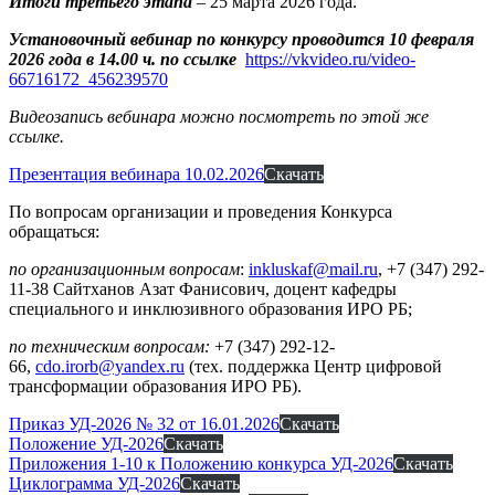
Итоги третьего этапа
– 25 марта 2026 года.
Установочный вебинар по конкурсу проводится 10 февраля
2026 года в 14.00 ч. по ссылке
https://vkvideo.ru/video-
66716172_456239570
Видеозапись вебинара можно посмотреть по этой же
ссылке.
Презентация вебинара 10.02.2026
Скачать
По вопросам организации и проведения Конкурса
обращаться:
по организационным вопросам
:
inkluskaf@mail.ru
, +7 (347) 292-
11-38 Сайтханов Азат Фанисович, доцент кафедры
специального и инклюзивного образования ИРО РБ;
по техническим вопросам:
+7 (347) 292-12-
66,
cdo.irorb@yandex.ru
(тех. поддержка Центр цифровой
трансформации образования ИРО РБ).
Приказ УД-2026 № 32 от 16.01.2026
Скачать
Положение УД-2026
Скачать
Приложения 1-10 к Положению конкурса УД-2026
Скачать
Циклограмма УД-2026
Скачать