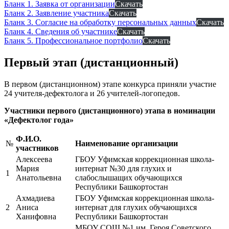
Бланк 1. Заявка от организации
Скачать
Бланк 2. Заявление участника
Скачать
Бланк 3. Согласие на обработку персональных данных
Скачать
Бланк 4. Сведения об участнике
Скачать
Бланк 5. Профессиональное портфолио
Скачать
Первый этап (дистанционный)
В первом (дистанционном) этапе конкурса приняли участие
24 учителя-дефектолога и 26 учителей-логопедов.
Участники первого (дистанционного) этапа в номинации
«Дефектолог года»
Ф.И.О.
№
Наименование организации
участников
Алексеева
ГБОУ Уфимская коррекционная школа-
Мария
интернат №30 для глухих и
1
Анатольевна
слабослышащих обучающихся
Республики Башкортостан
Ахмадиева
ГБОУ Уфимская коррекционная школа-
2
Аниса
интернат для глухих обучающихся
Ханифовна
Республики Башкортостан
МБОУ СОШ №1 им. Героя Советского