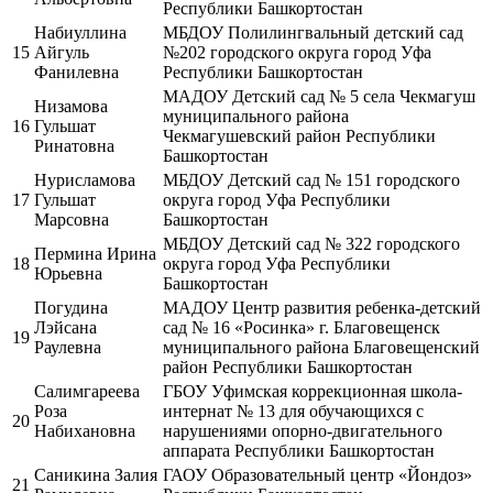
Республики Башкортостан
Набиуллина
МБДОУ Полилингвальный детский сад
15
Айгуль
№202 городского округа город Уфа
Фанилевна
Республики Башкортостан
МАДОУ Детский сад № 5 села Чекмагуш
Низамова
муниципального района
16
Гульшат
Чекмагушевский район Республики
Ринатовна
Башкортостан
Нурисламова
МБДОУ Детский сад № 151 городского
17
Гульшат
округа город Уфа Республики
Марсовна
Башкортостан
МБДОУ Детский сад № 322 городского
Пермина Ирина
18
округа город Уфа Республики
Юрьевна
Башкортостан
Погудина
МАДОУ Центр развития ребенка-детский
Лэйсана
сад № 16 «Росинка» г. Благовещенск
19
Раулевна
муниципального района Благовещенский
район Республики Башкортостан
Салимгареева
ГБОУ Уфимская коррекционная школа-
Роза
интернат № 13 для обучающихся с
20
Набихановна
нарушениями опорно-двигательного
аппарата Республики Башкортостан
Саникина Залия
ГАОУ Образовательный центр «Йондоз»
21