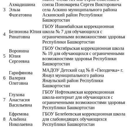
Ахмадишина
союза Пономарева Сергея Викторовича
3
Эльза
села Аскино муниципального района
Фазгатовна
Аскинский район Республики
Башкортостан
ГБОУ Ишимбайская коррекционная
Белюнова Юлия
школа № 7 для обучающихся с
4
Ринатовна
ограниченными возможностями здоровья
Республики Башкортостан
ГБОУ Октябрьская коррекционная школа
Воронина
№ 19 для обучающихся с ограниченными
5
Юлия
возможностями здоровья Республики
Сергеевна
Башкортостан
МАДОУ Детский сад № 8 «Гвоздичка» г.
Гарифянова
Янаул муниципального района
6
Валерия
Янаульский район Республики
Олеговна
Башкортостан
ГБОУ Нефтекамская коррекционная
Глухова
школа-интернат для обучающихся с
7
Анастасия
ограниченными возможностями здоровья
Васильевна
Республики Башкортостан
Ефремова
ГБОУ Белебеевская коррекционная школа
8
Альбина
для слабовидящих обучающихся
Николаевна
Республики Башкортостан