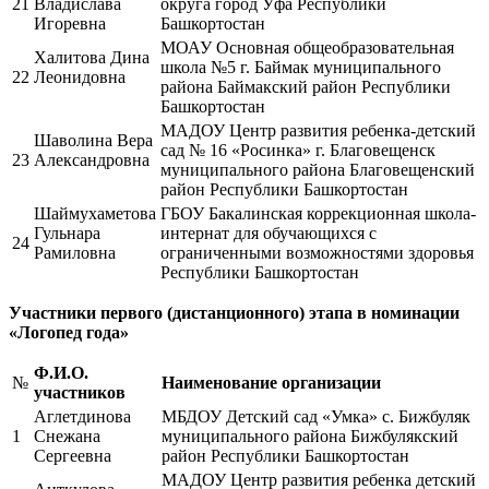
21
Владислава
округа город Уфа Республики
Игоревна
Башкортостан
МОАУ Основная общеобразовательная
Халитова Дина
школа №5 г. Баймак муниципального
22
Леонидовна
района Баймакский район Республики
Башкортостан
МАДОУ Центр развития ребенка-детский
Шаволина Вера
сад № 16 «Росинка» г. Благовещенск
23
Александровна
муниципального района Благовещенский
район Республики Башкортостан
Шаймухаметова
ГБОУ Бакалинская коррекционная школа-
Гульнара
интернат для обучающихся с
24
Рамиловна
ограниченными возможностями здоровья
Республики Башкортостан
Участники первого (дистанционного) этапа в номинации
«Логопед года»
Ф.И.О.
№
Наименование организации
участников
Аглетдинова
МБДОУ Детский сад «Умка» с. Бижбуляк
1
Снежана
муниципального района Бижбулякский
Сергеевна
район Республики Башкортостан
МАДОУ Центр развития ребенка детский