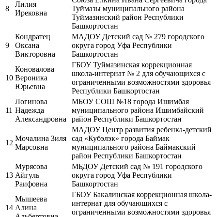
Лилия
8
Туймазы муниципального района
Ирековна
Туймазинский район Республики
Башкортостан
Кондратец
МАДОУ Детский сад № 279 городского
9
Оксана
округа город Уфа Республики
Викторовна
Башкортостан
ГБОУ Туймазинская коррекционная
Коновалова
школа-интернат № 2 для обучающихся с
10
Вероника
ограниченными возможностями здоровья
Юрьевна
Республики Башкортостан
Логинова
МБОУ СОШ №18 города Ишимбая
11
Надежда
муниципального района Ишимбайский
Александровна
район Республики Башкортостан
МАДОУ Центр развития ребенка-детский
Мочалина Зиля
сад «Кубэлэк» города Баймак
12
Марсовна
муниципального района Баймакский
район Республики Башкортостан
Мурясова
МБДОУ Детский сад № 191 городского
13
Айгуль
округа город Уфа Республики
Раифовна
Башкортостан
ГБОУ Бакалинская коррекционная школа-
Мышеева
интернат для обучающихся с
14
Алина
ограниченными возможностями здоровья
Альбертовна