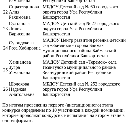
Рамилевна
Республики Башкортостан
Сиразетдинова
МБДОУ Детский сад № 60 городского
22
Алия
округа город Уфа Республики
Рахимовна
Башкортостан
Султанова
МАДОУ Детский сад № 27 городского
23
Лилия
округа город Уфа Республики
Варисовна
Башкортостан
МАДОУ Центр развития ребенка-детский
Суюндукова
сад «Звездный» города Баймак
24
Роза Хабировна
муниципального района Баймакский
район Республики Башкортостан
Ханнанова
МАДОУ Детский сад «Теремок» села
Зугра
Исянгулово муниципального района
25
Усмановна
Зианчуринский район Республики
Башкортостан
Шолохова
МБДОУ Детский сад № 252 городского
26
Надежда
округа город Уфа Республики
Анатольевна
Башкортостан
По итогам проведения первого (дистанционного) этапа
конкурса определены по 10 участников в каждой номинации,
которые продолжат конкурсные испытания на втором этапе в
очном формате.