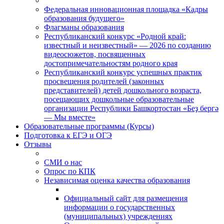
Федеральная инновационная площадка «Кадры
образования будущего»
Флагманы образования
Республиканский конкурс «Родной край:
известный и неизвестный» — 2026 по созданию
видеосюжетов, посвященных
достопримечательностям родного края
Республиканский конкурс успешных практик
просвещения родителей (законных
представителей) детей дошкольного возраста,
посещающих дошкольные образовательные
организации Республики Башкортостан «Беҙ бергә
— Мы вместе»
Образовательные программы (Курсы)
Подготовка к ЕГЭ и ОГЭ
Отзывы
СМИ о нас
Опрос по КПК
Независимая оценка качества образования
Официальный сайт для размещения
информации о государственных
(муниципальных) учреждениях