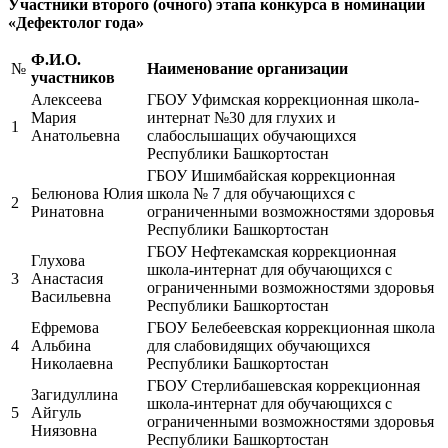
Участники второго (очного) этапа конкурса в номинации
«Дефектолог года»
Ф.И.О.
№
Наименование организации
участников
Алексеева
ГБОУ Уфимская коррекционная школа-
Мария
интернат №30 для глухих и
1
Анатольевна
слабослышащих обучающихся
Республики Башкортостан
ГБОУ Ишимбайская коррекционная
Белюнова Юлия
школа № 7 для обучающихся с
2
Ринатовна
ограниченными возможностями здоровья
Республики Башкортостан
ГБОУ Нефтекамская коррекционная
Глухова
школа-интернат для обучающихся с
3
Анастасия
ограниченными возможностями здоровья
Васильевна
Республики Башкортостан
Ефремова
ГБОУ Белебеевская коррекционная школа
4
Альбина
для слабовидящих обучающихся
Николаевна
Республики Башкортостан
ГБОУ Стерлибашевская коррекционная
Загидуллина
школа-интернат для обучающихся с
5
Айгуль
ограниченными возможностями здоровья
Ниязовна
Республики Башкортостан