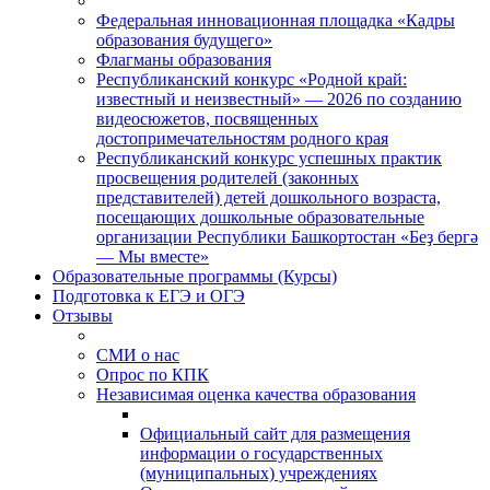
Федеральная инновационная площадка «Кадры
образования будущего»
Флагманы образования
Республиканский конкурс «Родной край:
известный и неизвестный» — 2026 по созданию
видеосюжетов, посвященных
достопримечательностям родного края
Республиканский конкурс успешных практик
просвещения родителей (законных
представителей) детей дошкольного возраста,
посещающих дошкольные образовательные
организации Республики Башкортостан «Беҙ бергә
— Мы вместе»
Образовательные программы (Курсы)
Подготовка к ЕГЭ и ОГЭ
Отзывы
СМИ о нас
Опрос по КПК
Независимая оценка качества образования
Официальный сайт для размещения
информации о государственных
(муниципальных) учреждениях