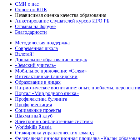
СМИ о нас
Опрос по КПК
Независимая оценка качества образования
Анкетирование слушателей курсов ИРО РБ
Отзывы на форуме
Благодарности
Методическая поддержка
Современная школа
Взлетай!
Дошкольное образование в лицах
«Земский учитель»
Мобильное приложение «Салям»
Интерактивный башкирский
Образование в лицах
Патриотическое воспитание: опыт, проблемы, перспекти
Портал «Мир родного языка»
Профилактика буллинга
Профориентация
Социальные проекты
Шахматный клуб
Электронно-библиотечные системы
Worldskills Russia
Стажировка управленческих команд
Федеральная инновационная площадка «Кадры образован