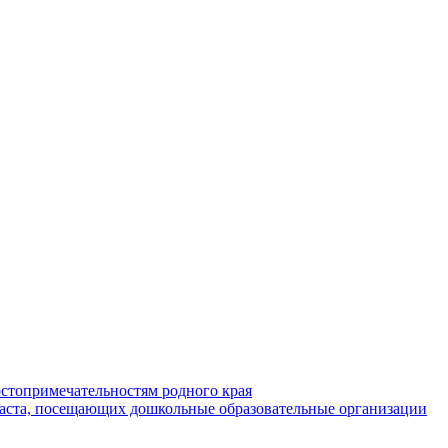
стопримечательностям родного края
раста, посещающих дошкольные образовательные организации