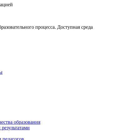
зацией
разовательного процесса. Доступная среда
ты
чества образования
 результатами
 педагогов