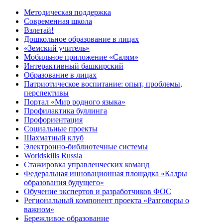
Методическая поддержка
Современная школа
Взлетай!
Дошкольное образование в лицах
«Земский учитель»
Мобильное приложение «Салям»
Интерактивный башкирский
Образование в лицах
Патриотическое воспитание: опыт, проблемы,
перспективы
Портал «Мир родного языка»
Профилактика буллинга
Профориентация
Социальные проекты
Шахматный клуб
Электронно-библиотечные системы
Worldskills Russia
Стажировка управленческих команд
Федеральная инновационная площадка «Кадры
образования будущего»
Обучение экспертов и разработчиков ФОС
Региональный компонент проекта «Разговоры о
важном»
Бережливое образование