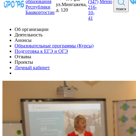
образования
Меню
(347)
ул.Мингажева,
Республики
216-
поиск
д. 120
Башкортостан
10-
41
Об организации
Деятельность
Анонсы
Образовательные программы (Курсы)
Подготовка к ЕГЭ и ОГЭ
Отзывы
Проекты
Личный кабинет