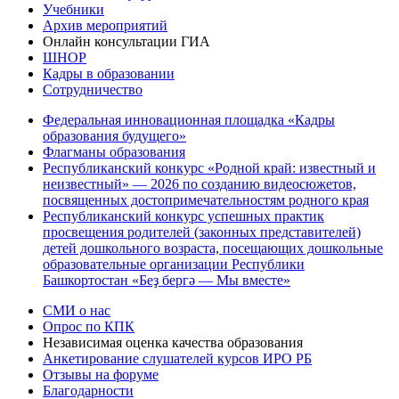
Учебники
Архив мероприятий
Онлайн консультации ГИА
ШНОР
Кадры в образовании
Сотрудничество
Федеральная инновационная площадка «Кадры
образования будущего»
Флагманы образования
Республиканский конкурс «Родной край: известный и
неизвестный» — 2026 по созданию видеосюжетов,
посвященных достопримечательностям родного края
Республиканский конкурс успешных практик
просвещения родителей (законных представителей)
детей дошкольного возраста, посещающих дошкольные
образовательные организации Республики
Башкортостан «Беҙ бергә — Мы вместе»
СМИ о нас
Опрос по КПК
Независимая оценка качества образования
Анкетирование слушателей курсов ИРО РБ
Отзывы на форуме
Благодарности