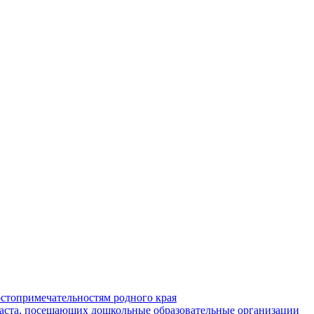
стопримечательностям родного края
раста, посещающих дошкольные образовательные организации