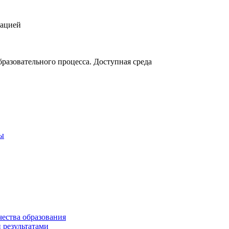
зацией
разовательного процесса. Доступная среда
ты
чества образования
 результатами