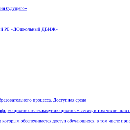
ия будущего»
аций РБ «ДОшкольный ДВИЖ»
разовательного процесса. Доступная среда
формационно-телекоммуникационным сетям, в том числе присп
к которым обеспечивается доступ обучающихся, в том числе пр