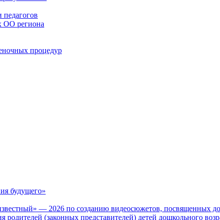
 педагогов
х ОО региона
ценочных процедур
ия будущего»
известный» — 2026 по созданию видеосюжетов, посвященных до
 родителей (законных представителей) детей дошкольного воз