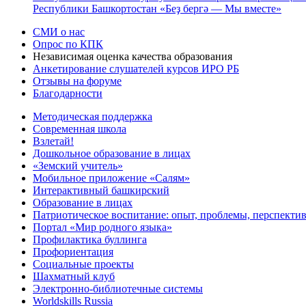
Республики Башкортостан «Беҙ бергә — Мы вместе»
СМИ о нас
Опрос по КПК
Независимая оценка качества образования
Анкетирование слушателей курсов ИРО РБ
Отзывы на форуме
Благодарности
Методическая поддержка
Современная школа
Взлетай!
Дошкольное образование в лицах
«Земский учитель»
Мобильное приложение «Салям»
Интерактивный башкирский
Образование в лицах
Патриотическое воспитание: опыт, проблемы, перспекти
Портал «Мир родного языка»
Профилактика буллинга
Профориентация
Социальные проекты
Шахматный клуб
Электронно-библиотечные системы
Worldskills Russia